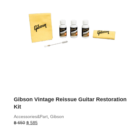
Gibson Vintage Reissue Guitar Restoration
Kit
Accessories&Part
,
Gibson
Original
Current
฿
650
฿
585
price
price
was:
is: