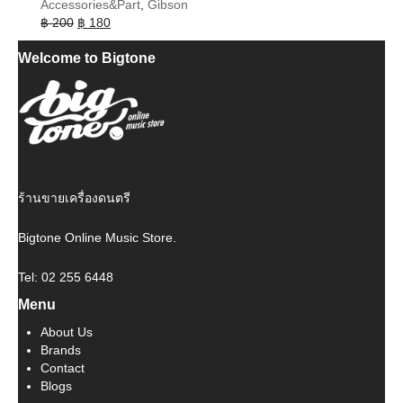
Accessories&Part
,
Gibson
Original
Current
฿
200
฿
180
price
price
Welcome to Bigtone
was:
is:
฿ 200.
฿ 180.
ร้านขายเครื่องดนตรี
Bigtone Online Music Store.
Tel: 02 255 6448
Menu
About Us
Brands
Contact
Blogs