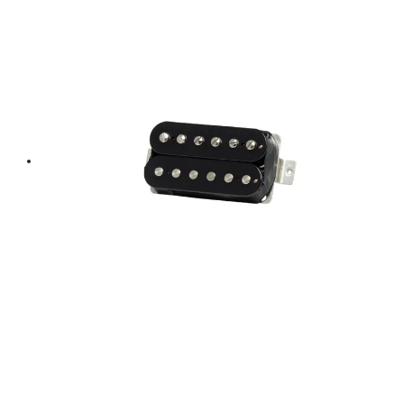
฿ 650.
฿ 585.