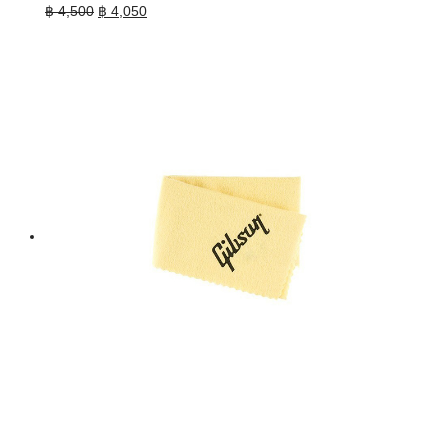
Original
Current
฿
4,500
฿
4,050
price
price
was:
is:
฿ 4,500.
฿ 4,050.