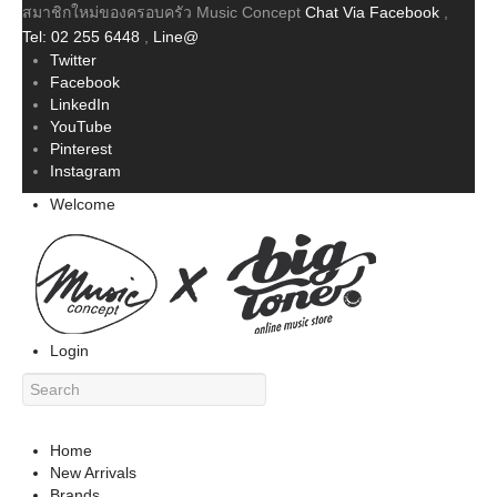
สมาชิกใหม่ของครอบครัว Music Concept
Chat Via Facebook
,
Tel: 02 255 6448
,
Line@
Twitter
Facebook
LinkedIn
YouTube
Pinterest
Instagram
Welcome
Login
Home
New Arrivals
Brands