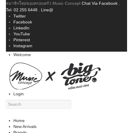
สมาชิกใหม่ของครอบครัว Music Concept
Chat Via Facebook
,
Tel: 02 255 6448
,
Line@
Twitter
Facebook
LinkedIn
YouTube
Pinterest
Instagram
Welcome
Login
Home
New Arrivals
Brands