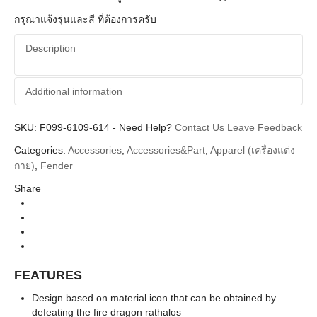
กรุณาแจ้งรุ่นและสี ที่ต้องการครับ
Description
Additional information
SKU:
Additional information
F099-6109-614
-
Need Help?
Contact Us
Leave Feedback
Categories:
Accessories
,
Accessories&Part
,
Apparel (เครื่องแต่ง
Fender
Brands
กาย)
,
Fender
Collectibles (ของสะสม), Picks
Categories
Share
FEATURES
Design based on material icon that can be obtained by
defeating the fire dragon rathalos