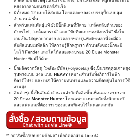
ลวดลายของวัสดุในเกม เช่น หาง, ปีก และเกล็ด ที่ผู้เล่นจะได้รับ
หลังจากล่ามอนสเตอร์สำเร็จ
มีทั้งหมด 12 แบบให้สะสม โดยแต่ละซองจะบรรจุปิ๊กแบบสุ่ม
จำนวน 4 ชิ้น
สำหรับแฟนพันธุ์แท้ ยังมีปิ๊กพิเศษที่มีลาย "เกล็ดกลับด้านของ
มังกรไฟ", "เกล็ดสวรรค์" และ "ทับทิมแดงของมังกรไฟ" ซึ่งใน
เกมเป็นวัสดุหายากมาก ลวดลายของรุ่นพิเศษเหล่านี้จะมีผิว
สัมผัสแบบเมทัลลิก ให้ความรู้สึกหรูหรา ด้านหลังของปิ๊กจะมี
โลโก้ Fender และโลโก้ฉลองครบรอบ 20 ปีของ Monster
Hunter พิมพ์ไว้ด้วย
ปิ๊กผลิตจากวัสดุ
โพลิอะซีทัล
(Polyacetal) ซึ่งเป็นวัสดุคุณภาพสูง
รูปทรงแบบ 346 แบบ
HEAVY
เหมาะสำหรับทั้งกีตาร์ไฟฟ้า
กีตาร์โปร่ง และเบส ให้ความทนทานและความยืดหยุ่นในการใช้
งานสูง
สินค้าชุดนี้เป็นสินค้าจำนวนจำกัดที่ผลิตขึ้นเพื่อฉลองครบรอบ
20 ปีของ
Monster Hunter
โดยเฉพาะ เหมาะกับทั้งนักดนตรี
และแฟนเกมที่ต้องการของสะสมพิเศษไว้ในคอลเลกชัน
** กด"สั่งซื้อ/สอบถามข้อมูล" เพื่อติดต่อผ่าน Line @