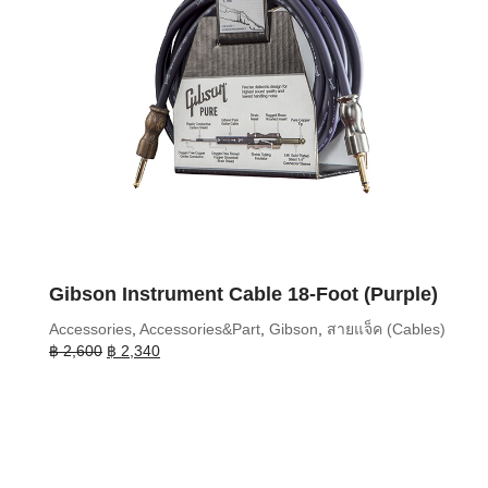
Gibson Instrument Cable 18-Foot (Purple)
Accessories
,
Accessories&Part
,
Gibson
,
สายแจ็ค (Cables)
Original
Current
฿
2,600
฿
2,340
price
price
was:
is:
฿ 2,600.
฿ 2,340.