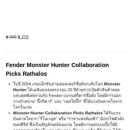
Original
Current
฿
300
฿
270
price
price
was:
is:
฿ 300.
฿ 270.
Fender Monster Hunter Collaboration
Picks Rathalos
ในปี 2024 เกมแอ็กชันล่ามอนสเตอร์ชื่อดังระดับโลก
Monster
Hunter
ได้เฉลิมฉลองครบรอบ 20 ปีด้วยการเปิดตัวสินค้าคอล
แลบสุดพิเศษร่วมกับ Fender แบรนด์กีตาร์ชื่อดัง โดยมีการออก
วางจำหน่าย “ปิ๊กกีตาร์” และ “เคสใส่ปิ๊ก” ที่ได้แรงบันดาลใจจาก
โลกในเกม
Monster Hunter Collaboration Picks Rathalos
ได้รับแรง
บันดาลใจจาก "ริโอเรอุส" หรือ "ราชาแห่งท้องฟ้า" มังกรไฟตัวดัง
ของซีรีส์ ซึ่งเป็นสัญลักษณ์ของเกม โดยมีการออกแบบปิ๊กให้มี