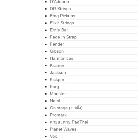
D’Addario
DR Strings
Emg Pickups
Elixir Strings
Ernie Ball
Fade In Strap
Fender
Gibson
Harmonicas
Kramer
Jackson
Kickport
Korg
Monster
Natal
On stage (ขาตั้ง)
Promark
สายสะพาย PadThai
Planet Waves
Vox