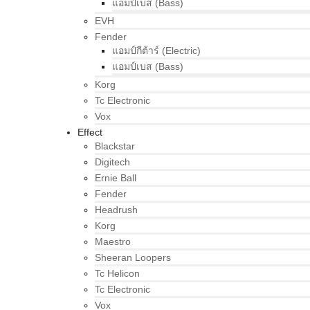
แอมป์เบส (Bass)
EVH
Fender
แอมป์กีต้าร์ (Electric)
แอมป์เบส (Bass)
Korg
Tc Electronic
Vox
Effect
Blackstar
Digitech
Ernie Ball
Fender
Headrush
Korg
Maestro
Sheeran Loopers
Tc Helicon
Tc Electronic
Vox