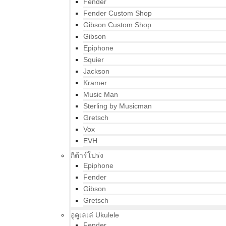
Fender
Fender Custom Shop
Gibson Custom Shop
Gibson
Epiphone
Squier
Jackson
Kramer
Music Man
Sterling by Musicman
Gretsch
Vox
EVH
กีต้าร์โปร่ง
Epiphone
Fender
Gibson
Gretsch
อูคูเลเล่ Ukulele
Fender