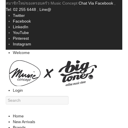
สมาชิกใหม่ของครอบครัว Music Concept
Chat Via Facebook
,
Tel: 02 255 6448
,
Line@
Twitter
Facebook
LinkedIn
YouTube
Pinterest
Instagram
Welcome
Login
Home
New Arrivals
Brands