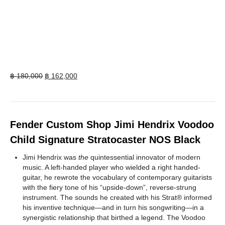
Original
Current
฿
180,000
฿
162,000
price
price
was:
is:
฿ 180,000.
฿ 162,000.
Fender Custom Shop Jimi Hendrix Voodoo
Child Signature Stratocaster NOS Black
Jimi Hendrix was
the
quintessential innovator of modern
music. A left-handed player who wielded a right handed-
guitar, he rewrote the vocabulary of contemporary guitarists
with the fiery tone of his “upside-down”, reverse-strung
instrument. The sounds he created with his Strat® informed
his inventive technique—and in turn his songwriting—in a
synergistic relationship that birthed a legend. The Voodoo