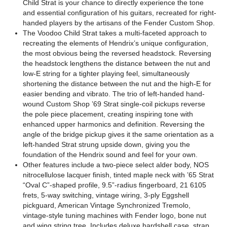
Child Strat is your chance to directly experience the tone
and essential configuration of his guitars, recreated for right-
handed players by the artisans of the Fender Custom Shop.
The Voodoo Child Strat takes a multi-faceted approach to
recreating the elements of Hendrix’s unique configuration,
the most obvious being the reversed headstock. Reversing
the headstock lengthens the distance between the nut and
low-E string for a tighter playing feel, simultaneously
shortening the distance between the nut and the high-E for
easier bending and vibrato. The trio of left-handed hand-
wound Custom Shop ’69 Strat single-coil pickups reverse
the pole piece placement, creating inspiring tone with
enhanced upper harmonics and definition. Reversing the
angle of the bridge pickup gives it the same orientation as a
left-handed Strat strung upside down, giving you the
foundation of the Hendrix sound and feel for your own.
Other features include a two-piece select alder body, NOS
nitrocellulose lacquer finish, tinted maple neck with ’65 Strat
“Oval C”-shaped profile, 9.5”-radius fingerboard, 21 6105
frets, 5-way switching, vintage wiring, 3-ply Eggshell
pickguard, American Vintage Synchronized Tremolo,
vintage-style tuning machines with Fender logo, bone nut
and wing string tree. Includes deluxe hardshell case, strap