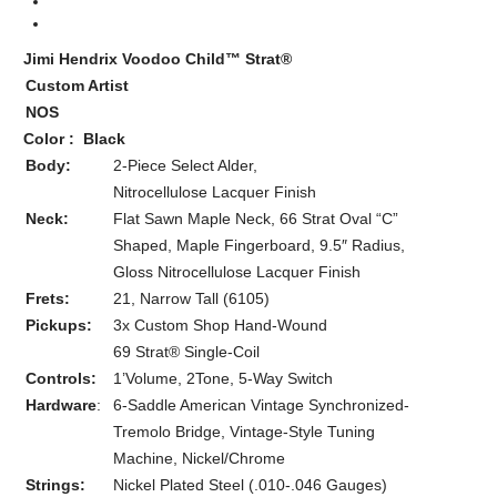
Colors
Custom Built, Artist Series
Series
Jimi Hendrix Voodoo Child™ Strat®
Custom Artist
NOS
Color : Black
Body:
2-Piece Select Alder,
Nitrocellulose Lacquer Finish
Neck:
Flat Sawn Maple Neck, 66 Strat Oval “C”
Shaped, Maple Fingerboard, 9.5″ Radius,
Gloss Nitrocellulose Lacquer Finish
Frets:
21, Narrow Tall (6105)
Pickups:
3x Custom Shop Hand-Wound
69 Strat® Single-Coil
Controls:
1’Volume, 2Tone, 5-Way Switch
Hardware
:
6-Saddle American Vintage Synchronized-
Tremolo Bridge, Vintage-Style Tuning
Machine, Nickel/Chrome
Strings:
Nickel Plated Steel (.010-.046 Gauges)