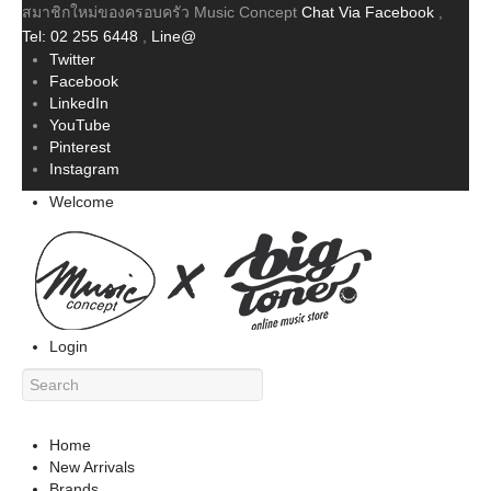
สมาชิกใหม่ของครอบครัว Music Concept
Chat Via Facebook
,
Tel: 02 255 6448
,
Line@
Twitter
Facebook
LinkedIn
YouTube
Pinterest
Instagram
Welcome
Login
Home
New Arrivals
Brands