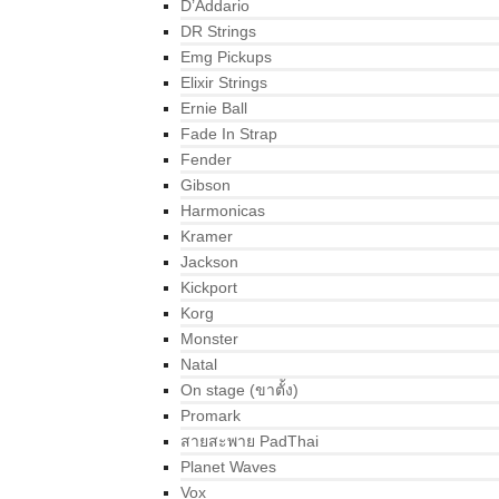
D’Addario
DR Strings
Emg Pickups
Elixir Strings
Ernie Ball
Fade In Strap
Fender
Gibson
Harmonicas
Kramer
Jackson
Kickport
Korg
Monster
Natal
On stage (ขาตั้ง)
Promark
สายสะพาย PadThai
Planet Waves
Vox