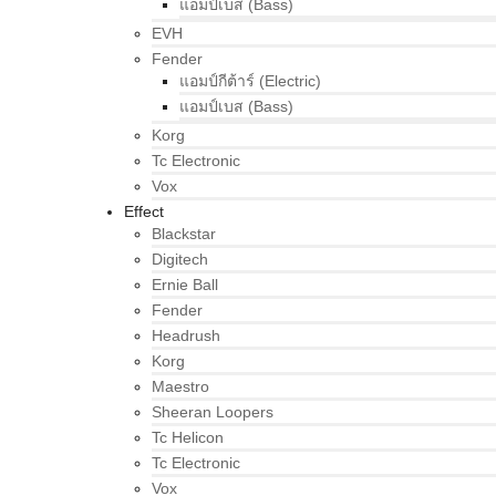
แอมป์เบส (Bass)
EVH
Fender
แอมป์กีต้าร์ (Electric)
แอมป์เบส (Bass)
Korg
Tc Electronic
Vox
Effect
Blackstar
Digitech
Ernie Ball
Fender
Headrush
Korg
Maestro
Sheeran Loopers
Tc Helicon
Tc Electronic
Vox