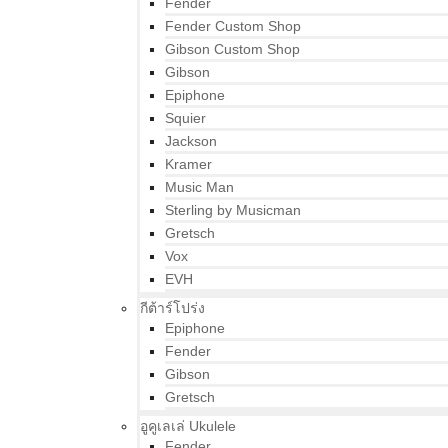
Fender
Fender Custom Shop
Gibson Custom Shop
Gibson
Epiphone
Squier
Jackson
Kramer
Music Man
Sterling by Musicman
Gretsch
Vox
EVH
กีต้าร์โปร่ง
Epiphone
Fender
Gibson
Gretsch
อูคูเลเล่ Ukulele
Fender