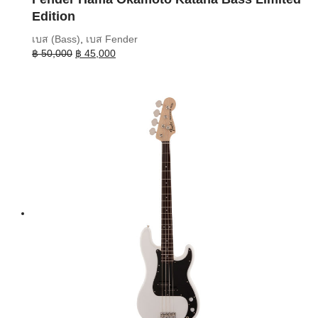
Edition
เบส (Bass)
,
เบส Fender
Original
Current
฿
50,000
฿
45,000
price
price
was:
is:
฿ 50,000.
฿ 45,000.