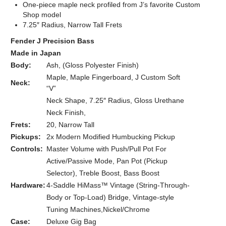
One-piece maple neck profiled from J’s favorite Custom
Shop model
7.25″ Radius, Narrow Tall Frets
Fender J Precision Bass
Made in Japan
Body:
Ash, (Gloss Polyester Finish)
Maple, Maple Fingerboard, J Custom Soft
Neck:
“V”
Neck Shape, 7.25″ Radius, Gloss Urethane
Neck Finish,
Frets:
20, Narrow Tall
Pickups:
2x Modern Modified Humbucking Pickup
Controls:
Master Volume with Push/Pull Pot For
Active/Passive Mode, Pan Pot (Pickup
Selector), Treble Boost, Bass Boost
Hardware:
4-Saddle HiMass™ Vintage (String-Through-
Body or Top-Load) Bridge, Vintage-style
Tuning Machines,Nickel/Chrome
Case:
Deluxe Gig Bag