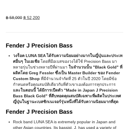
Original
Current
฿
58,000
฿
52,200
price
price
was:
is:
฿ 58,000.
฿ 52,200.
Fender J Precision Bass
วงร็อค LUNA SEA ได้รับความนิยมอย่างมากในญี่ปุ่นและประเท
ศอื่นๆ ในเอเชีย
โดยที่มือเบสของวงได้ใช้ Precision Bass มา
หลายรุ่นในช่วงหลายปีที่ผ่านมา
ในจำนวนนั้น "Black Gold" ที่
ผลิตโดย Greg Fessler ซึ่งเป็น Master Builder ของ Fender
Custom Shop
ที่มีจำนวนจำกัดที่ 25 ตัวในปี 2020 โดยมีข้อ
กำหนดหรือคุณสมบัติเดียวกับที่ตัวเขาเองต้องการทุกประการ
และในตอนนี้ ได้มีการเปืดตัว "Made in Japan J Precision
Bass Black Gold"
ที่สืบทอดคุณสมบัติเฉพาะที่ผลิตในประเทศ
ญี่ปุ่นในฐานะเบสซิกเนเจอร์รุ่นหนึ่งที่ได้รับความนิยมมากที่สุด
Fender J Precision Bass
Rock band LUNA SEA is extremely popular in Japan and
other Asian countries. Its bassist, J, has used a variety of