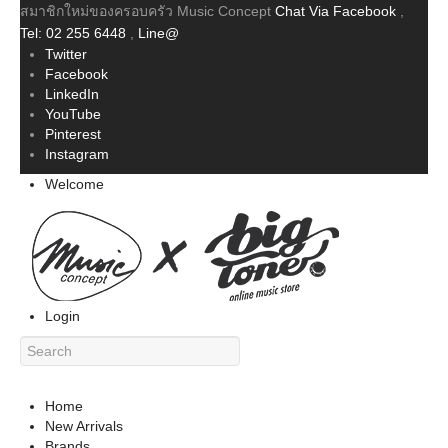
สมาชิกใหม่ของครอบครัว Music Concept
Chat Via Facebook
,
Tel: 02 255 6448
,
Line@
Twitter
Facebook
LinkedIn
YouTube
Pinterest
Instagram
Welcome
Login
Home
New Arrivals
Brands