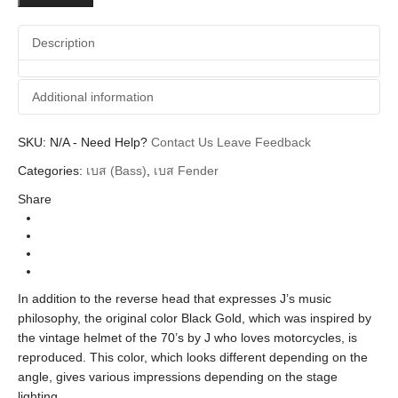
Bass
quantity
Description
Additional information
SKU:
Additional information
N/A
-
Need Help?
Contact Us
Leave Feedback
Categories:
เบส (Bass)
,
เบส Fender
Fender
Brands
Share
ElectricBasses
Instrument
Precision Bass
Body Types
Artist Series, Made in Japan
Series
In addition to the reverse head that expresses J’s music
Black Gold Maple Neck
Colors
philosophy, the original color Black Gold, which was inspired by
the vintage helmet of the 70’s by J who loves motorcycles, is
reproduced. This color, which looks different depending on the
angle, gives various impressions depending on the stage
lighting.