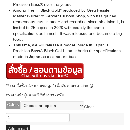
Precision Bass® over the years.
Among them, "Black Gold" produced by Greg Fessler,
Master Builder of Fender Custom Shop, who has gained
tremendous trust in stage and recording since obtaining it, is
limited to 25 copies in 2020 with exactly the same
specifications as himself. It was released and became a big
topic.
This time, we will release a model "Made in Japan J
Precision Bass® Black Gold" that inherits the specifications
made in Japan as a signature bass.
** กด"สั่งซื้อ/สอบถามข้อมูล" เพื่อติดต่อผ่าน Line @
กรุณาแจ้งรุ่นและสี ที่ต้องการครับ
Colors
Clear
Fender
J
Precision
Add to cart