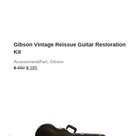
Gibson Vintage Reissue Guitar Restoration
Kit
Accessories&Part
,
Gibson
Original
Current
฿
650
฿
585
price
price
was:
is:
฿ 650.
฿ 585.