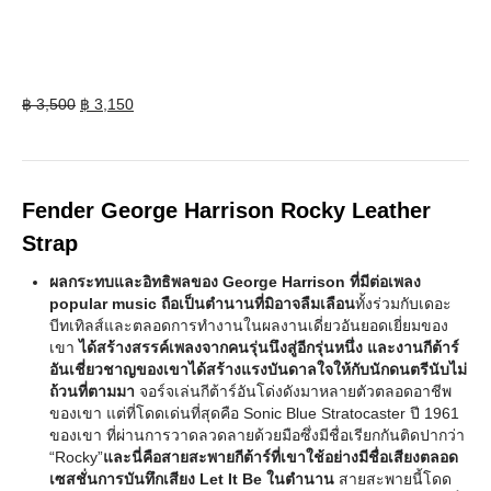
Original
Current
฿
3,500
฿
3,150
price
price
was:
is:
฿ 3,500.
฿ 3,150.
Fender George Harrison Rocky Leather
Strap
ผลกระทบและอิทธิพลของ George Harrison ที่มีต่อเพลง
popular music ถือเป็นตำนานที่มิอาจลืมเลือน
ทั้งร่วมกับเดอะ
บีทเทิลส์และตลอดการทำงานในผลงานเดี่ยวอันยอดเยี่ยมของ
เขา
ได้สร้างสรรค์เพลงจากคนรุ่นนึงสู่อีกรุ่นหนึ่ง และงานกีต้าร์
อันเชี่ยวชาญของเขาได้สร้างแรงบันดาลใจให้กับนักดนตรีนับไม่
ถ้วนที่ตามมา
จอร์จเล่นกีต้าร์อันโด่งดังมาหลายตัวตลอดอาชีพ
ของเขา แต่ที่โดดเด่นที่สุดคือ Sonic Blue Stratocaster ปี 1961
ของเขา ที่ผ่านการวาดลวดลายด้วยมือซึ่งมีชื่อเรียกกันติดปากว่า
“Rocky”
และนี่คือสายสะพายกีต้าร์ที่เขาใช้อย่างมีชื่อเสียงตลอด
เซสชั่นการบันทึกเสียง Let It Be ในตำนาน
สายสะพายนี้โดด