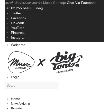
สมาชิกใหม่ของครอบครัว Music Concept
Chat Via Facebook
,
Tel: 02 255 6448
,
Line@
Twitter
Facebook
LinkedIn
YouTube
Pinterest
Instagram
Welcome
Login
Home
New Arrivals
Brands