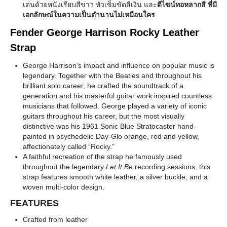
เด่นด้วยหนังเรียบสีขาว หัวเข็มขัดสีเงิน และ
ดีไซน์ทอหลากสี ที่มี
เอกลักษณ์ในความเป็นตำนานไม่เหมือนใคร
Fender George Harrison Rocky Leather
Strap
George Harrison’s impact and influence on popular music is
legendary. Together with the Beatles and throughout his
brilliant solo career, he crafted the soundtrack of a
generation and his masterful guitar work inspired countless
musicians that followed. George played a variety of iconic
guitars throughout his career, but the most visually
distinctive was his 1961 Sonic Blue Stratocaster hand-
painted in psychedelic Day-Glo orange, red and yellow,
affectionately called “Rocky.”
A faithful recreation of the strap he famously used
throughout the legendary
Let It Be
recording sessions, this
strap features smooth white leather, a silver buckle, and a
woven multi-color design.
FEATURES
Crafted from leather