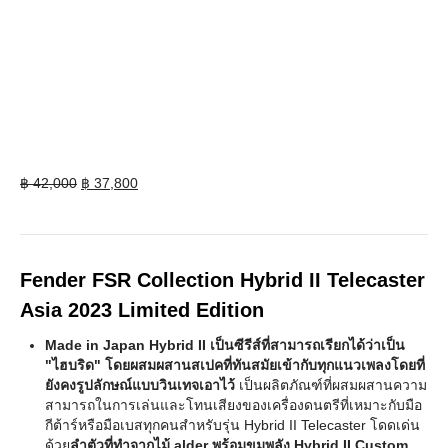
Original
Current
฿
42,000
฿
37,800
price
price
was:
is:
฿ 42,000.
฿ 37,800.
Fender FSR Collection Hybrid II Telecaster
Asia 2023 Limited Edition
Made in Japan Hybrid II เป็นซีรีส์ที่สามารถเรียกได้ว่าเป็น
"ไฮบริด" โดยผสมผสานสเปคที่ทันสมัยเข้ากับทุกแนวเพลงโดยที่
ยังคงรูปลักษณ์แบบวินเทจเอาไว้
เป็นผลิตภัณฑ์ที่ผสมผสานความ
สามารถในการเล่นและโทนเสียงของเครื่องดนตรีที่เหมาะกับมือ
กีต้าร์หรือมือเบสทุกคนสำหรับรุ่น Hybrid II Telecaster โดดเด่น
ด้วย
ลำตัวที่ทำจากไม้ alder พร้อมขุมพลัง Hybrid II Custom