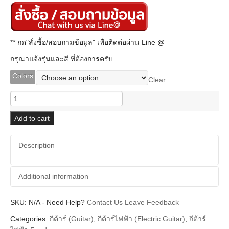
** กด"สั่งซื้อ/สอบถามข้อมูล" เพื่อติดต่อผ่าน Line @
กรุณาแจ้งรุ่นและสี ที่ต้องการครับ
Colors
Clear
Fender
FSR
Collection
Add to cart
Hybrid
II
Description
Telecaster
Asia
2023
Additional information
Limited
Edition
quantity
SKU:
Additional information
N/A
-
Need Help?
Contact Us
Leave Feedback
Categories:
กีต้าร์ (Guitar)
,
กีต้าร์ไฟฟ้า (Electric Guitar)
,
กีต้าร์
Fender
Brands