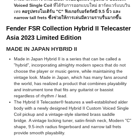
Voiced Single Coil
ที่ได้รับการออกแบบใหม่ ฮาร์ดแวร์แบบวิน
เทจ
คอรูปทรงโมเดิร์น "C" ฟิงเกอร์บอร์ดรัศมี 9.5 นิ้ว และ
narrow tall frets ซึ่งช่วยให้การเล่นมีความราบรื่นมากขึ้น
Fender FSR Collection Hybrid II Telecaster
Asia 2023 Limited Edition
MADE IN JAPAN HYBRID II
Made in Japan Hybrid II is a series that can be called a
"hybrid", incorporating almighty modern specs that do not
choose the player or music genre, while maintaining the
vintage look. Made in Japan, which has many fans around
the world, has realized a product that combines playability
and instrument tone that fits any guitarist or bassist
regardless of rhythm / lead.
The Hybrid II Telecaster® features a well-established alder
body with a newly designed Hybrid II Custom Voiced Single
Coil pickup and a vintage-style slanted brass saddle
bridge. A vintage locking tuner, satin-finish neck, Modern "C"
shape, 9.5-inch radius fingerboard and narrow tall frets
provide smooth playability.