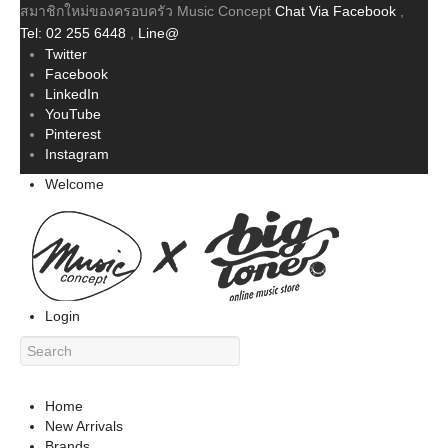
สมาชิกใหม่ของครอบครัว Music Concept
Chat Via Facebook
,
Tel: 02 255 6448
,
Line@
Twitter
Facebook
LinkedIn
YouTube
Pinterest
Instagram
Welcome
Login
Home
New Arrivals
Brands