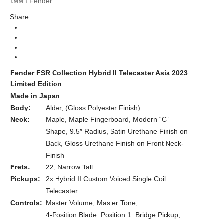
ไฟฟ้า Fender
Guitar Electric
Instrument
Share
Telecaster
Body Types
Hybrid II, Made in Japan
Series
Daphne Blue Rosewood Neck
Colors
Fender FSR Collection Hybrid II Telecaster Asia 2023
Limited Edition
Made in Japan
Body:
Alder, (Gloss Polyester Finish)
Neck:
Maple, Maple Fingerboard, Modern “C”
Shape, 9.5″ Radius, Satin Urethane Finish on
Back, Gloss Urethane Finish on Front Neck-
Finish
Frets:
22, Narrow Tall
Pickups:
2x Hybrid II Custom Voiced Single Coil
Telecaster
Controls:
Master Volume, Master Tone,
4-Position Blade: Position 1. Bridge Pickup,