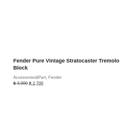
Fender Pure Vintage Stratocaster Tremolo
Block
Accessories&Part
,
Fender
Original
Current
฿
3,000
฿
2,700
price
price
was:
is:
฿ 3,000.
฿ 2,700.