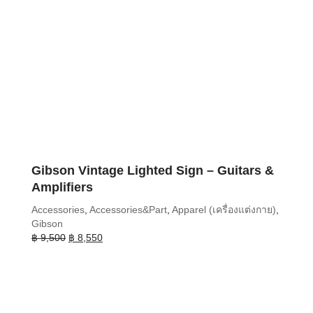
Gibson Vintage Lighted Sign – Guitars &
Amplifiers
Accessories
,
Accessories&Part
,
Apparel (เครื่องแต่งกาย)
,
Gibson
Original
Current
฿
9,500
฿
8,550
price
price
was:
is:
฿ 9,500.
฿ 8,550.