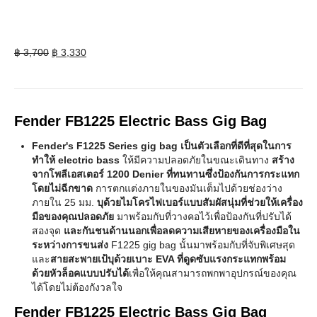
Original
Current
฿
3,700
฿
3,330
price
price
was:
is:
฿ 3,700.
฿ 3,330.
Fender FB1225 Electric Bass Gig Bag
Fender's F1225 Series gig bag เป็นตัวเลือกที่ดีที่สุดในการ
ทำให้ electric bass
ให้มีความปลอดภัยในขณะเดินทาง
สร้าง
จากโพลีเอสเตอร์ 1200 Denier ที่ทนทานซึ่งป้องกันการกระแทก
โดยไม่ฉีกขาด
การตกแต่งภายในของมันเต็มไปด้วยช่องว่าง
ภายใน 25 มม.
บุด้วยไมโครไฟเบอร์แบบสัมผัสนุ่มที่ช่วยให้เครื่อง
มือของคุณปลอดภัย
มาพร้อมกับที่วางคอไว้เพื่อป้องกันที่ปรับได้
สองจุด
และกันชนด้านนอกเพื่อลดความเสียหายของเครื่องมือใน
ระหว่างการขนส่ง
F1225 gig bag นั้นมาพร้อมกับที่จับพิเศษสุด
และ
สายสะพายเป้บุด้วยเบาะ EVA ที่ดูดซับแรงกระแทกพร้อม
ด้วยหัวล็อคแบบปรับได้
เพื่อให้คุณสามารถพกพาอุปกรณ์ของคุณ
ได้โดยไม่ต้องกังวลใจ
Fender FB1225 Electric Bass Gig Bag