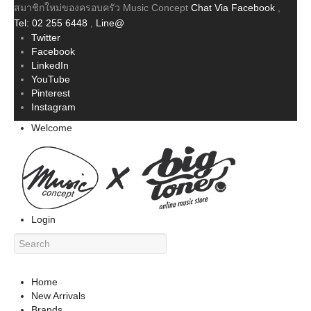
สมาชิกใหม่ของครอบครัว Music Concept
Chat Via Facebook
,
Tel: 02 255 6448
,
Line@
Twitter
Facebook
LinkedIn
YouTube
Pinterest
Instagram
Welcome
Login
Home
New Arrivals
Brands