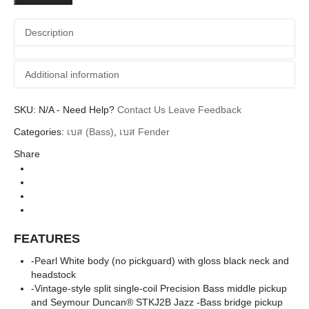
Precision
Bass
Description
quantity
Additional information
SKU:
Additional information
N/A
-
Need Help?
Contact Us
Leave Feedback
Categories:
เบส (Bass)
,
เบส Fender
Precision Bass
Body Types
Share
Fender
Brands
ElectricBasses
Instrument
Artist Series
Series
Pearl White Rosewood Neck
Colors
FEATURES
-Pearl White body (no pickguard) with gloss black neck and
headstock
-Vintage-style split single-coil Precision Bass middle pickup
and Seymour Duncan® STKJ2B Jazz -Bass bridge pickup