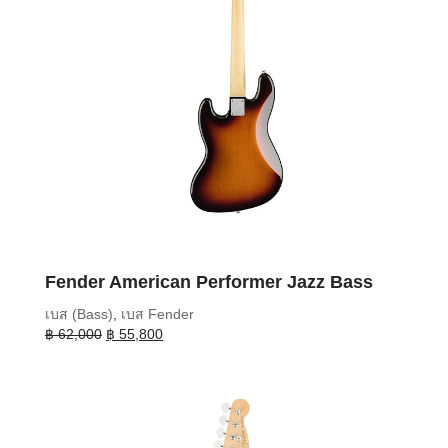
Fender American Performer Jazz Bass
เบส (Bass)
,
เบส Fender
Original
Current
฿
62,000
฿
55,800
price
price
was:
is:
฿ 62,000.
฿ 55,800.