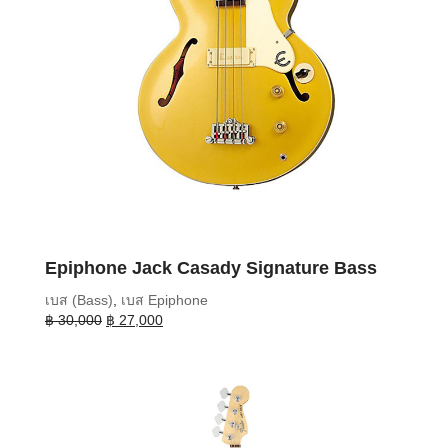
Epiphone Jack Casady Signature Bass
เบส (Bass)
,
เบส Epiphone
Original
Current
฿
30,000
฿
27,000
price
price
was:
is:
฿ 30,000.
฿ 27,000.