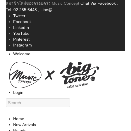
สมาชิกใหม่ของครอบครัว Music Concept
Chat Via Facebook
,
Tel: 02 255 6448
,
Line@
Twitter
Facebook
LinkedIn
YouTube
Pinterest
Instagram
Welcome
Login
Home
New Arrivals
Brands