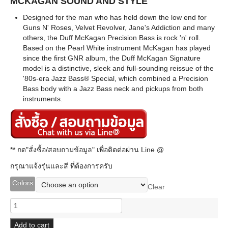
MCKAGAN SOUND AND STYLE
Designed for the man who has held down the low end for
Guns N' Roses, Velvet Revolver, Jane's Addiction and many
others, the Duff McKagan Precision Bass is rock 'n' roll.
Based on the Pearl White instrument McKagan has played
since the first GNR album, the Duff McKagan Signature
model is a distinctive, sleek and full-sounding reissue of the
'80s-era Jazz Bass® Special, which combined a Precision
Bass body with a Jazz Bass neck and pickups from both
instruments.
** กด"สั่งซื้อ/สอบถามข้อมูล" เพื่อติดต่อผ่าน Line @
กรุณาแจ้งรุ่นและสี ที่ต้องการครับ
Colors
Clear
Fender
Duff
Mckagan
Add to cart