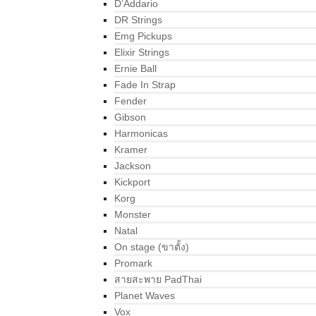
D’Addario
DR Strings
Emg Pickups
Elixir Strings
Ernie Ball
Fade In Strap
Fender
Gibson
Harmonicas
Kramer
Jackson
Kickport
Korg
Monster
Natal
On stage (ขาตั้ง)
Promark
สายสะพาย PadThai
Planet Waves
Vox