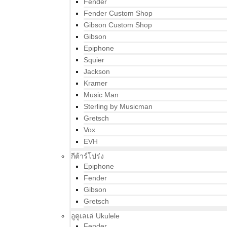
Fender
Fender Custom Shop
Gibson Custom Shop
Gibson
Epiphone
Squier
Jackson
Kramer
Music Man
Sterling by Musicman
Gretsch
Vox
EVH
กีต้าร์โปร่ง
Epiphone
Fender
Gibson
Gretsch
อูคูเลเล่ Ukulele
Fender