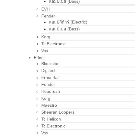
แอมป์เบส (Bass)
EVH
Fender
แอมป์กีต้าร์ (Electric)
แอมป์เบส (Bass)
Korg
Tc Electronic
Vox
Effect
Blackstar
Digitech
Ernie Ball
Fender
Headrush
Korg
Maestro
Sheeran Loopers
Tc Helicon
Tc Electronic
Vox