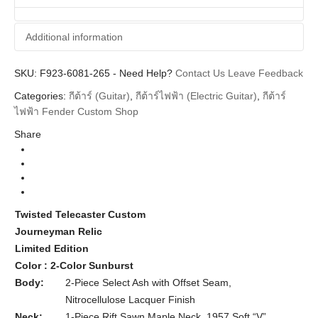
Additional information
SKU:
Additional information
F923-6081-265
-
Need Help?
Contact Us
Leave Feedback
Categories:
กีต้าร์ (Guitar)
,
กีต้าร์ไฟฟ้า (Electric Guitar)
,
กีต้าร์
Fender Custom Shop
Brands
ไฟฟ้า Fender Custom Shop
Guitar Electric
Instrument
Share
Telecaster
Body Types
2 Tone Sunburst Maple Neck
Colors
Custom Built
Series
Twisted Telecaster Custom
Journeyman Relic
Limited Edition
Color : 2-Color Sunburst
Body:
2-Piece Select Ash with Offset Seam,
Nitrocellulose Lacquer Finish
Neck:
1-Piece Rift Sawn Maple Neck, 1957 Soft “V”