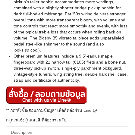
pickup's taller bobbin accommodates more windings,
combined with a slightly shorter bridge pickup bobbin for
dark full-bodied midrange. Fat ’50s wiring delivers stronger
overall tone with more transparent bloom, with volume and
tone controls that react more smoothly and evenly, with less
of the typical treble loss that occurs when rolling back on
volume. The Bigsby B5 vibrato tailpiece adds unparalleled
pedal steel-like shimmer to the sound (and also
looks
so
cool).
Other premium features include a 9.5”-radius maple
fingerboard with 21 narrow tall (6105) frets and a bone nut,
three-way pickup switch, single-ply parchment pickguard,
vintage-style tuners, wing string tree, deluxe hardshell case,
strap and certificate of authenticity.
** กด"สั่งซื้อ/สอบถามข้อมูล" เพื่อติดต่อผ่าน Line @
กรุณาแจ้งรุ่นและสี ที่ต้องการครับ
Description