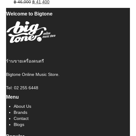
Original
Current
฿
46,000
฿
41,400
price
price
Welcome to Bigtone
was:
is:
฿ 46,000.
฿ 41,400.
ร้านขายเครื่องดนตรี
Bigtone Online Music Store.
Tel: 02 255 6448
Menu
About Us
Brands
Contact
Blogs