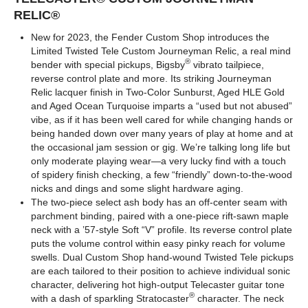
RELIC®
New for 2023, the Fender Custom Shop introduces the
Limited Twisted Tele Custom Journeyman Relic, a real mind
®
bender with special pickups, Bigsby
vibrato tailpiece,
reverse control plate and more. Its striking Journeyman
Relic lacquer finish in Two-Color Sunburst, Aged HLE Gold
and Aged Ocean Turquoise imparts a “used but not abused”
vibe, as if it has been well cared for while changing hands or
being handed down over many years of play at home and at
the occasional jam session or gig. We’re talking long life but
only moderate playing wear—a very lucky find with a touch
of spidery finish checking, a few “friendly” down-to-the-wood
nicks and dings and some slight hardware aging.
The two-piece select ash body has an off-center seam with
parchment binding, paired with a one-piece rift-sawn maple
neck with a ’57-style Soft “V” profile. Its reverse control plate
puts the volume control within easy pinky reach for volume
swells. Dual Custom Shop hand-wound Twisted Tele pickups
are each tailored to their position to achieve individual sonic
character, delivering hot high-output Telecaster guitar tone
®
with a dash of sparkling Stratocaster
character. The neck