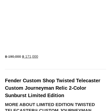
Original
Current
฿
190,000
฿
171,000
price
price
was:
is:
฿ 190,000.
฿ 171,000.
Fender Custom Shop Twisted Telecaster
Custom Journeyman Relic 2-Color
Sunburst Limited Edition
MORE ABOUT LIMITED EDITION TWISTED
TELECASTER® CUSTOM JOURNEYMAN