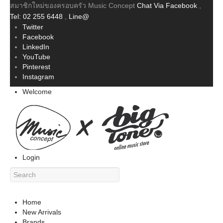
สมาชิกใหม่ของครอบครัว Music Concept
Chat Via Facebook
,
Tel: 02 255 6448
,
Line@
Twitter
Facebook
LinkedIn
YouTube
Pinterest
Instagram
Welcome
Login
Home
New Arrivals
Brands