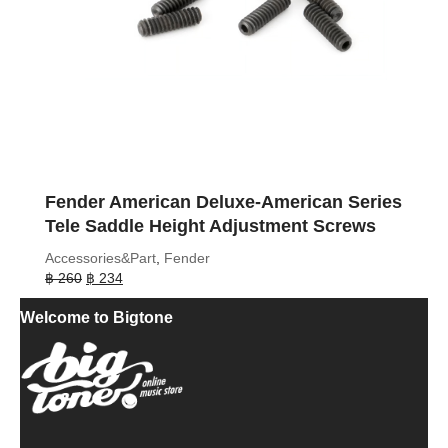
Fender American Deluxe-American Series
Tele Saddle Height Adjustment Screws
Accessories&Part
,
Fender
Original
Current
฿
260
฿
234
price
price
Welcome to Bigtone
was:
is:
฿ 260.
฿ 234.