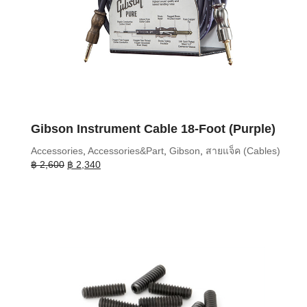
Gibson Instrument Cable 18-Foot (Purple)
Accessories
,
Accessories&Part
,
Gibson
,
สายแจ็ค (Cables)
Original
Current
฿
2,600
฿
2,340
price
price
was:
is:
฿ 2,600.
฿ 2,340.