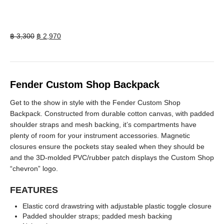
Original
Current
฿
3,300
฿
2,970
price
price
was:
is:
฿ 3,300.
฿ 2,970.
Fender Custom Shop Backpack
Get to the show in style with the Fender Custom Shop
Backpack. Constructed from durable cotton canvas, with padded
shoulder straps and mesh backing, it’s compartments have
plenty of room for your instrument accessories. Magnetic
closures ensure the pockets stay sealed when they should be
and the 3D-molded PVC/rubber patch displays the Custom Shop
“chevron” logo.
FEATURES
Elastic cord drawstring with adjustable plastic toggle closure
Padded shoulder straps; padded mesh backing