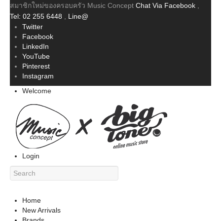
สมาชิกใหม่ของครอบครัว Music Concept
Chat Via Facebook
,
Tel: 02 255 6448
,
Line@
Twitter
Facebook
LinkedIn
YouTube
Pinterest
Instagram
Welcome
Login
Home
New Arrivals
Brands