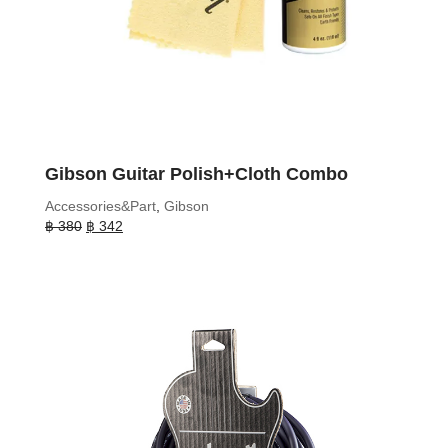
Gibson Guitar Polish+Cloth Combo
Accessories&Part
,
Gibson
Original
Current
฿
380
฿
342
price
price
was:
is:
฿ 380.
฿ 342.