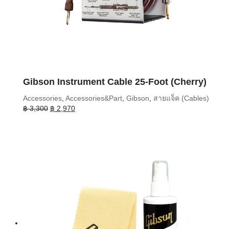
Gibson Instrument Cable 25-Foot (Cherry)
Accessories
,
Accessories&Part
,
Gibson
,
สายแจ็ค (Cables)
Original
Current
฿
3,300
฿
2,970
price
price
was:
is:
฿ 3,300.
฿ 2,970.