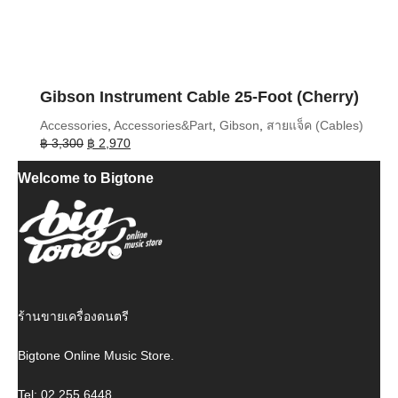
Gibson Instrument Cable 25-Foot (Cherry)
Accessories
,
Accessories&Part
,
Gibson
,
สายแจ็ค (Cables)
Original
Current
฿
3,300
฿
2,970
price
price
Welcome to Bigtone
was:
is:
฿ 3,300.
฿ 2,970.
ร้านขายเครื่องดนตรี
Bigtone Online Music Store.
Tel: 02 255 6448