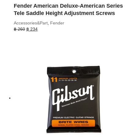
Fender American Deluxe-American Series
Tele Saddle Height Adjustment Screws
Accessories&Part
,
Fender
Original
Current
฿
260
฿
234
price
price
was:
is:
฿ 260.
฿ 234.