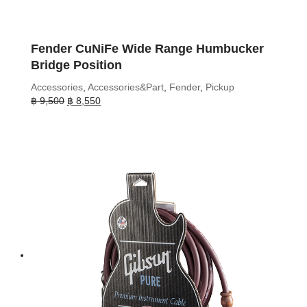
Fender CuNiFe Wide Range Humbucker
Bridge Position
Accessories
,
Accessories&Part
,
Fender
,
Pickup
Original
Current
฿
9,500
฿
8,550
price
price
was:
is:
฿ 9,500.
฿ 8,550.