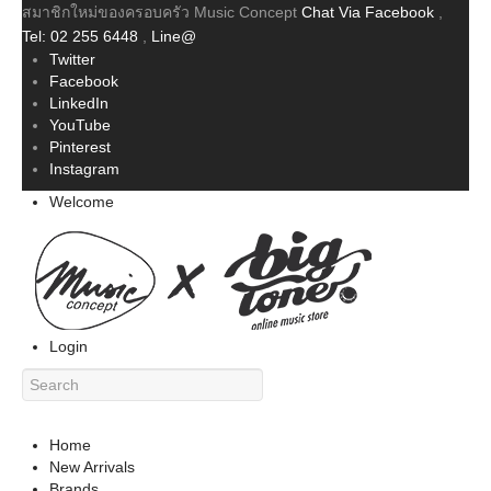
สมาชิกใหม่ของครอบครัว Music Concept
Chat Via Facebook
,
Tel: 02 255 6448
,
Line@
Twitter
Facebook
LinkedIn
YouTube
Pinterest
Instagram
Welcome
Login
Home
New Arrivals
Brands