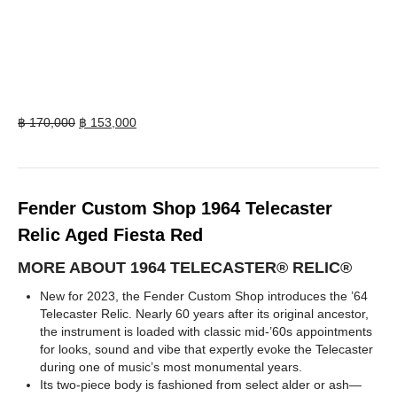
Original
Current
฿
170,000
฿
153,000
price
price
was:
is:
฿ 170,000.
฿ 153,000.
Fender Custom Shop 1964 Telecaster
Relic Aged Fiesta Red
MORE ABOUT 1964 TELECASTER® RELIC®
New for 2023, the Fender Custom Shop introduces the ’64
Telecaster Relic. Nearly 60 years after its original ancestor,
the instrument is loaded with classic mid-’60s appointments
for looks, sound and vibe that expertly evoke the Telecaster
during one of music’s most monumental years.
Its two-piece body is fashioned from select alder or ash—