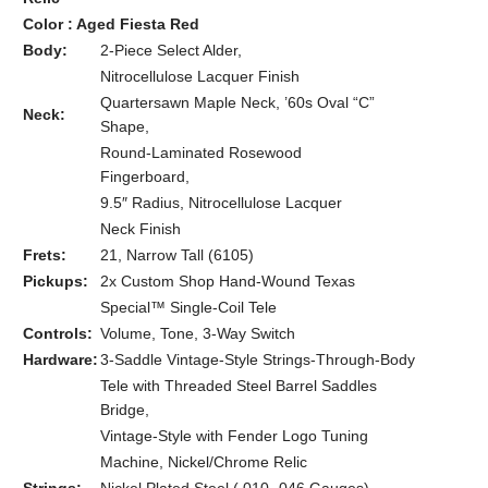
Color : Aged Fiesta Red
Body:
2-Piece Select Alder,
Nitrocellulose Lacquer Finish
Quartersawn Maple Neck, ’60s Oval “C”
Neck:
Shape,
Round-Laminated Rosewood
Fingerboard,
9.5″ Radius, Nitrocellulose Lacquer
Neck Finish
Frets:
21, Narrow Tall (6105)
Pickups:
2x Custom Shop Hand-Wound Texas
Special™ Single-Coil Tele
Controls:
Volume, Tone, 3-Way Switch
Hardware:
3-Saddle Vintage-Style Strings-Through-Body
Tele with Threaded Steel Barrel Saddles
Bridge,
Vintage-Style with Fender Logo Tuning
Machine, Nickel/Chrome Relic
Strings:
Nickel Plated Steel (.010-.046 Gauges)