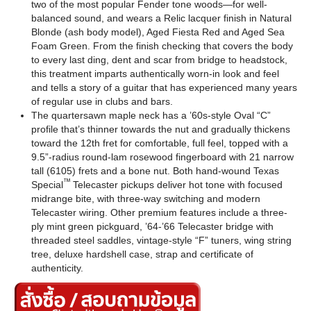
two of the most popular Fender tone woods—for well-
balanced sound, and wears a Relic lacquer finish in Natural
Blonde (ash body model), Aged Fiesta Red and Aged Sea
Foam Green. From the finish checking that covers the body
to every last ding, dent and scar from bridge to headstock,
this treatment imparts authentically worn-in look and feel
and tells a story of a guitar that has experienced many years
of regular use in clubs and bars.
The quartersawn maple neck has a ’60s-style Oval “C”
profile that’s thinner towards the nut and gradually thickens
toward the 12th fret for comfortable, full feel, topped with a
9.5”-radius round-lam rosewood fingerboard with 21 narrow
tall (6105) frets and a bone nut. Both hand-wound Texas
™
Special
Telecaster pickups deliver hot tone with focused
midrange bite, with three-way switching and modern
Telecaster wiring. Other premium features include a three-
ply mint green pickguard, ’64-’66 Telecaster bridge with
threaded steel saddles, vintage-style “F” tuners, wing string
tree, deluxe hardshell case, strap and certificate of
authenticity.