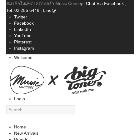
สมาชิกใหม่ของครอบครัว Music Concept
Chat Via Facebook
,
Tel: 02 255 6448
,
Line@
Twitter
Facebook
LinkedIn
YouTube
Pinterest
Instagram
Welcome
Login
Home
New Arrivals
Brands