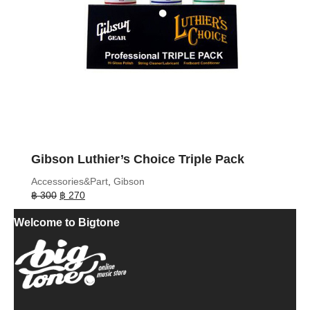
Gibson Luthier’s Choice Triple Pack
Accessories&Part
,
Gibson
Original
Current
฿
300
฿
270
price
price
Welcome to Bigtone
was:
is:
฿ 300.
฿ 270.