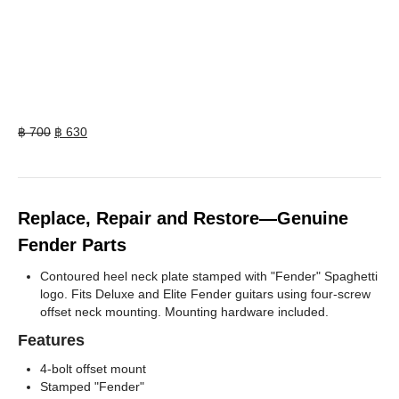
Original
Current
฿
700
฿
630
price
price
was:
is:
฿ 700.
฿ 630.
Replace, Repair and Restore—Genuine
Fender Parts
Contoured heel neck plate stamped with "Fender" Spaghetti
logo. Fits Deluxe and Elite Fender guitars using four-screw
offset neck mounting. Mounting hardware included.
Features
4-bolt offset mount
Stamped "Fender"