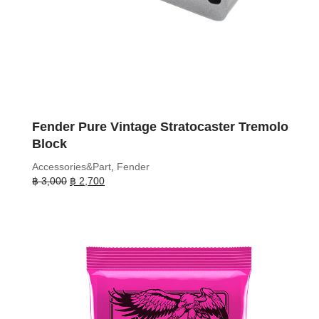
Fender Pure Vintage Stratocaster Tremolo
Block
Accessories&Part
,
Fender
Original
Current
฿
3,000
฿
2,700
price
price
was:
is:
฿ 3,000.
฿ 2,700.