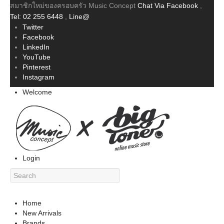
สมาชิกใหม่ของครอบครัว Music Concept
Chat Via Facebook
,
Tel: 02 255 6448
,
Line@
Twitter
Facebook
LinkedIn
YouTube
Pinterest
Instagram
Welcome
Login
Home
New Arrivals
Brands