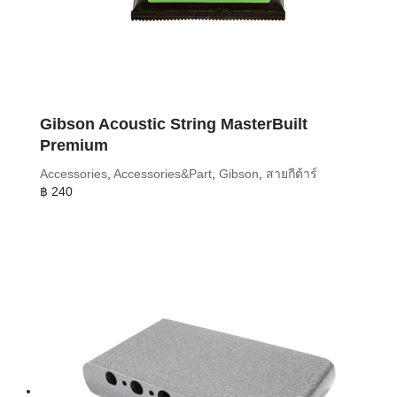
Gibson Acoustic String MasterBuilt
Premium
Accessories
,
Accessories&Part
,
Gibson
,
สายกีต้าร์
฿
240