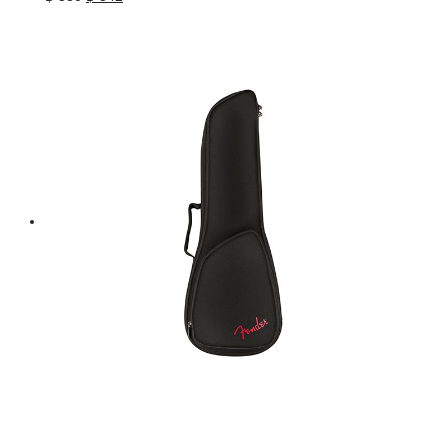
price
price
was:
is:
฿ 380.
฿ 342.