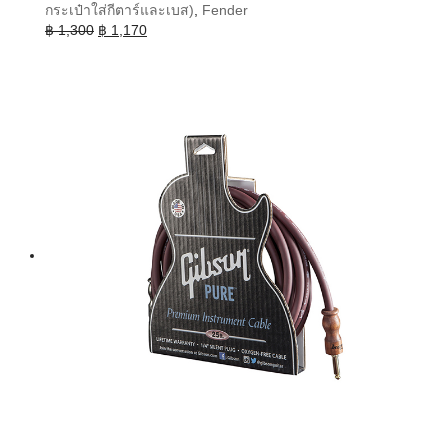
กระเป๋าใส่กีตาร์และเบส)
,
Fender
Original
Current
฿
1,300
฿
1,170
price
price
was:
is:
฿ 1,300.
฿ 1,170.