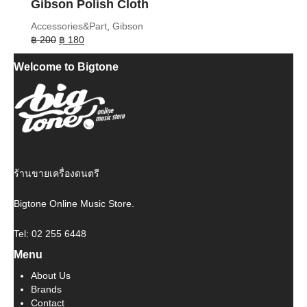
Gibson Polish Cloth
Accessories&Part
,
Gibson
Original
Current
฿
200
฿
180
price
price
Welcome to Bigtone
was:
is:
฿ 200.
฿ 180.
ร้านขายเครื่องดนตรี
Bigtone Online Music Store.
Tel: 02 255 6448
Menu
About Us
Brands
Contact