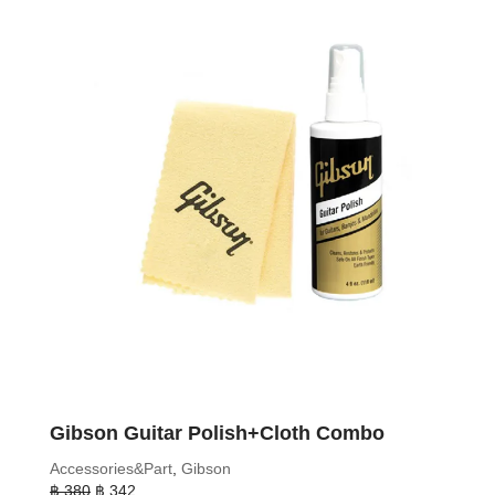
Gibson Guitar Polish+Cloth Combo
Accessories&Part
,
Gibson
Original
Current
฿
380
฿
342