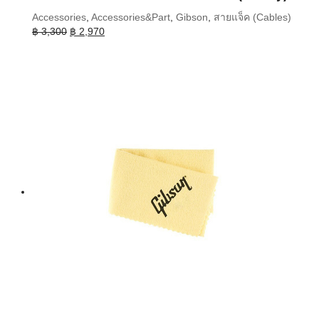
Accessories
,
Accessories&Part
,
Gibson
,
สายแจ็ค (Cables)
Original
Current
฿
3,300
฿
2,970
price
price
was:
is:
฿ 3,300.
฿ 2,970.