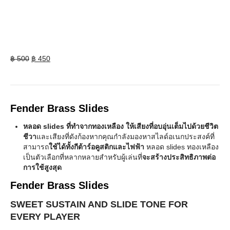
Original
Current
฿
500
฿
450
price
price
was:
is:
฿ 500.
฿ 450.
Fender Brass Slides
หลอด slides ที่ทำจากทองเหลือง ให้เสียงที่อบอุ่นเต็มไปด้วยชีวิต
ชีวา
และเสียงที่ดังก้องหากคุณกำลังมองหาสไลด์อเนกประสงค์ที่
สามารถ
ใช้ได้ทั้งกีต้าร์อคูสติกและไฟฟ้า
หลอด slides ทองเหลือง
เป็นตัวเลือกที่หลากหลายสำหรับผู้เล่นที่
จะสร้างประสิทธิภาพต่อ
การใช้สูงสุด
Fender Brass Slides
SWEET SUSTAIN AND SLIDE TONE FOR
EVERY PLAYER