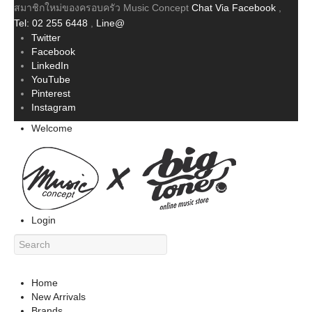
สมาชิกใหม่ของครอบครัว Music Concept
Chat Via Facebook
,
Tel: 02 255 6448
,
Line@
Twitter
Facebook
LinkedIn
YouTube
Pinterest
Instagram
Welcome
Login
Home
New Arrivals
Brands