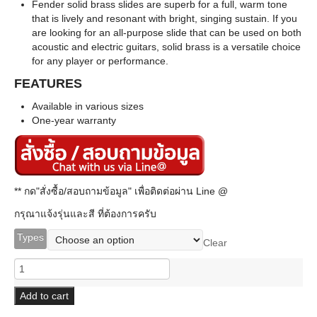
Fender solid brass slides are superb for a full, warm tone
that is lively and resonant with bright, singing sustain. If you
are looking for an all-purpose slide that can be used on both
acoustic and electric guitars, solid brass is a versatile choice
for any player or performance.
FEATURES
Available in various sizes
One-year warranty
** กด"สั่งซื้อ/สอบถามข้อมูล" เพื่อติดต่อผ่าน Line @
กรุณาแจ้งรุ่นและสี ที่ต้องการครับ
Types
Clear
Fender
Brass
Slides
Add to cart
quantity