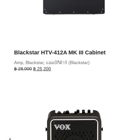
Blackstar HTV-412A MK III Cabinet
Amp
,
Blackstar
,
แอมป์กีต้าร์ (Blackstar)
Original
Current
฿
28,000
฿
25,200
price
price
was:
is:
฿ 28,000.
฿ 25,200.