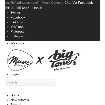
สมาชิกใหม่ของครอบครัว Music Concept
Chat Via Facebook
,
Tel: 02 255 6448
,
Line@
Twitter
Facebook
LinkedIn
YouTube
Pinterest
Instagram
Welcome
Login
Home
New Arrivals
Brands