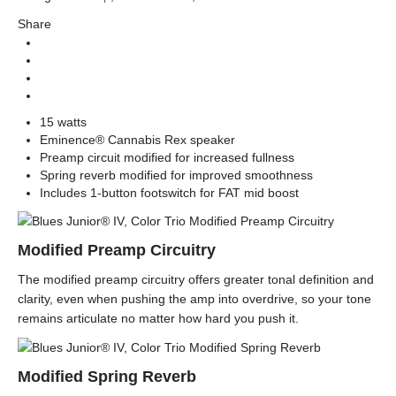
Fender
Brands
Share
Guitar Amplifier (แอมป์กีตาร์)
Categories
Hot Rod
Series
Tube Amplifier (แอมป์หลอด)
Types
15 watts
Eminence® Cannabis Rex speaker
Preamp circuit modified for increased fullness
Spring reverb modified for improved smoothness
Includes 1-button footswitch for FAT mid boost
Modified Preamp Circuitry
The modified preamp circuitry offers greater tonal definition and
clarity, even when pushing the amp into overdrive, so your tone
remains articulate no matter how hard you push it.
Modified Spring Reverb