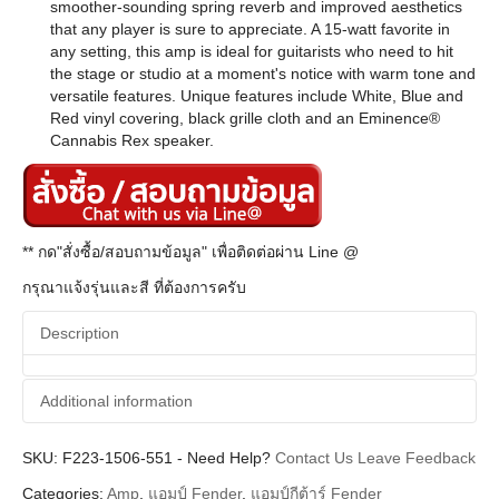
smoother-sounding spring reverb and improved aesthetics
that any player is sure to appreciate. A 15-watt favorite in
any setting, this amp is ideal for guitarists who need to hit
the stage or studio at a moment's notice with warm tone and
versatile features. Unique features include White, Blue and
Red vinyl covering, black grille cloth and an Eminence®
Cannabis Rex speaker.
** กด"สั่งซื้อ/สอบถามข้อมูล" เพื่อติดต่อผ่าน Line @
กรุณาแจ้งรุ่นและสี ที่ต้องการครับ
Description
Additional information
SKU:
Additional information
F223-1506-551
-
Need Help?
Contact Us
Leave Feedback
Categories:
Amp
,
แอมป์ Fender
,
แอมป์กีต้าร์ Fender