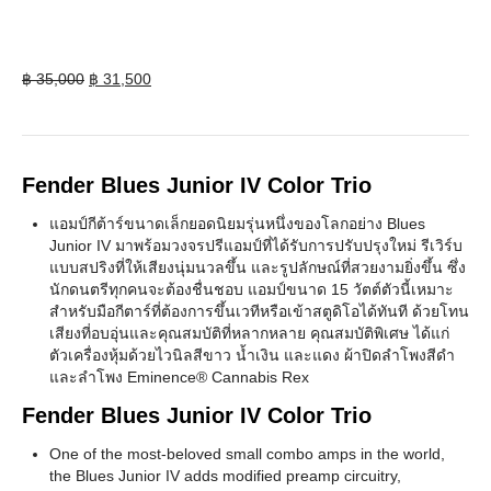
Original
Current
฿
35,000
฿
31,500
price
price
was:
is:
฿ 35,000.
฿ 31,500.
Fender Blues Junior IV Color Trio
แอมป์กีต้าร์ขนาดเล็กยอดนิยมรุ่นหนึ่งของโลกอย่าง Blues
Junior IV มาพร้อมวงจรปรีแอมป์ที่ได้รับการปรับปรุงใหม่ รีเวิร์บ
แบบสปริงที่ให้เสียงนุ่มนวลขึ้น และรูปลักษณ์ที่สวยงามยิ่งขึ้น ซึ่ง
นักดนตรีทุกคนจะต้องชื่นชอบ แอมป์ขนาด 15 วัตต์ตัวนี้เหมาะ
สำหรับมือกีตาร์ที่ต้องการขึ้นเวทีหรือเข้าสตูดิโอได้ทันที ด้วยโทน
เสียงที่อบอุ่นและคุณสมบัติที่หลากหลาย คุณสมบัติพิเศษ ได้แก่
ตัวเครื่องหุ้มด้วยไวนิลสีขาว น้ำเงิน และแดง ผ้าปิดลำโพงสีดำ
และลำโพง Eminence® Cannabis Rex
Fender Blues Junior IV Color Trio
One of the most-beloved small combo amps in the world,
the Blues Junior IV adds modified preamp circuitry,