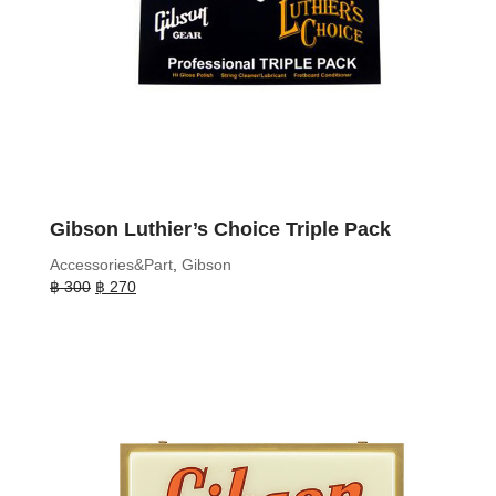
Gibson Luthier’s Choice Triple Pack
Accessories&Part
,
Gibson
Original
Current
฿
300
฿
270
price
price
was:
is:
฿ 300.
฿ 270.