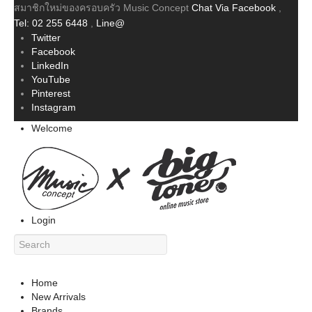
สมาชิกใหม่ของครอบครัว Music Concept
Chat Via Facebook
,
Tel: 02 255 6448
,
Line@
Twitter
Facebook
LinkedIn
YouTube
Pinterest
Instagram
Welcome
Login
Home
New Arrivals
Brands