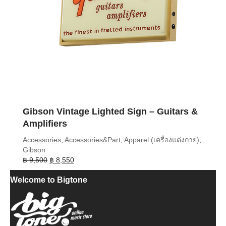
Gibson Vintage Lighted Sign – Guitars &
Amplifiers
Accessories
,
Accessories&Part
,
Apparel (เครื่องแต่งกาย)
,
Gibson
Original
Current
฿
9,500
฿
8,550
price
price
Welcome to Bigtone
was:
is:
฿ 9,500.
฿ 8,550.