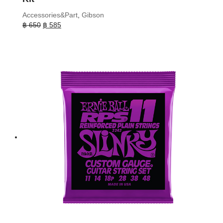
Accessories&Part
,
Gibson
Original
Current
฿
650
฿
585
price
price
was:
is:
฿ 650.
฿ 585.