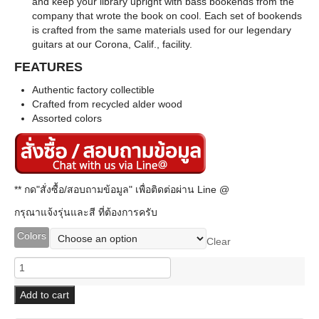
and keep your library upright with bass bookends from the
company that wrote the book on cool. Each set of bookends
is crafted from the same materials used for our legendary
guitars at our Corona, Calif., facility.
FEATURES
Authentic factory collectible
Crafted from recycled alder wood
Assorted colors
** กด"สั่งซื้อ/สอบถามข้อมูล" เพื่อติดต่อผ่าน Line @
กรุณาแจ้งรุ่นและสี ที่ต้องการครับ
Colors
Clear
Fender
Bass
Body
Add to cart
Bookends