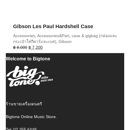
Gibson Les Paul Hardshell Case
Accessories
,
Accessories&Part
,
case & gigbag (กล่องและ
กระเป๋าใส่กีตาร์และเบส)
,
Gibson
Original
Current
฿
8,000
฿
7,200
price
price
Welcome to Bigtone
was:
is:
฿ 8,000.
฿ 7,200.
ร้านขายเครื่องดนตรี
Bigtone Online Music Store.
Tel: 02 255 6448