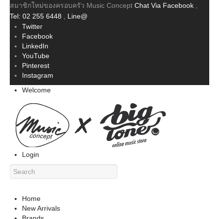
สมาชิกใหม่ของครอบครัว Music Concept
Chat Via Facebook
,
Tel: 02 255 6448
,
Line@
Twitter
Facebook
LinkedIn
YouTube
Pinterest
Instagram
Welcome
Login
Home
New Arrivals
Brands