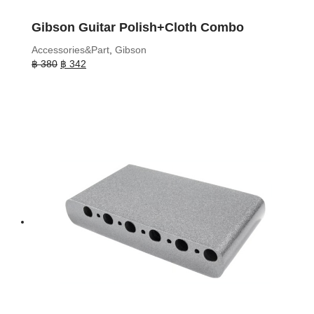
Gibson Guitar Polish+Cloth Combo
Accessories&Part
,
Gibson
Original
Current
฿
380
฿
342
price
price
was:
is:
฿ 380.
฿ 342.