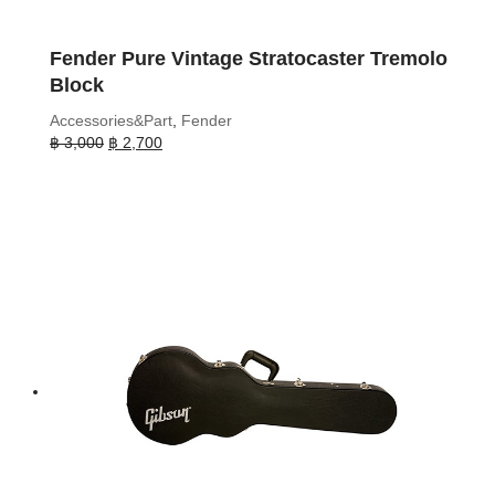
Fender Pure Vintage Stratocaster Tremolo
Block
Accessories&Part
,
Fender
Original
Current
฿
3,000
฿
2,700
price
price
was:
is:
฿ 3,000.
฿ 2,700.