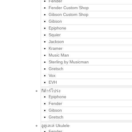
Fender
Fender Custom Shop
Gibson Custom Shop
Gibson
Epiphone
Squier
Jackson
Kramer
Music Man
Sterling by Musicman
Gretsch
Vox
EVH
กีต้าร์โปร่ง
Epiphone
Fender
Gibson
Gretsch
อูคูเลเล่ Ukulele
Fender