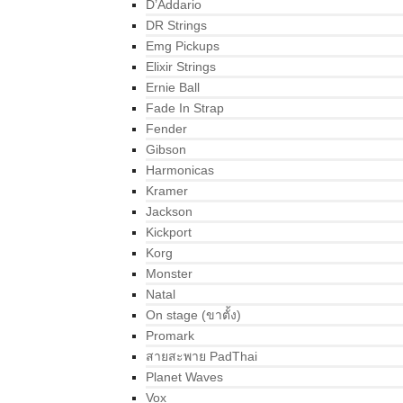
D’Addario
DR Strings
Emg Pickups
Elixir Strings
Ernie Ball
Fade In Strap
Fender
Gibson
Harmonicas
Kramer
Jackson
Kickport
Korg
Monster
Natal
On stage (ขาตั้ง)
Promark
สายสะพาย PadThai
Planet Waves
Vox