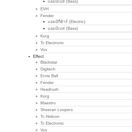
แอมป์เบส (Bass)
EVH
Fender
แอมป์กีต้าร์ (Electric)
แอมป์เบส (Bass)
Korg
Tc Electronic
Vox
Effect
Blackstar
Digitech
Ernie Ball
Fender
Headrush
Korg
Maestro
Sheeran Loopers
Tc Helicon
Tc Electronic
Vox