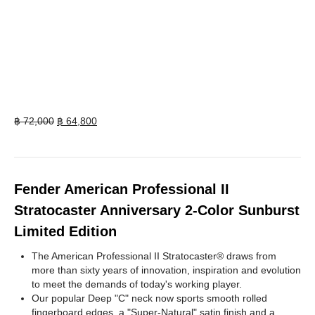
Original
Current
฿
72,000
฿
64,800
price
price
was:
is:
฿ 72,000.
฿ 64,800.
Fender American Professional II
Stratocaster Anniversary 2-Color Sunburst
Limited Edition
The American Professional II Stratocaster® draws from
more than sixty years of innovation, inspiration and evolution
to meet the demands of today's working player.
Our popular Deep "C" neck now sports smooth rolled
fingerboard edges, a "Super-Natural" satin finish and a