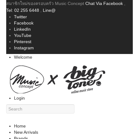
สมาชิกใหม่ของครอบครัว Music Concept
Chat Via Facebook
,
Tel: 02 255 6448
,
Line@
Twitter
Facebook
LinkedIn
YouTube
Pinterest
Instagram
Welcome
Login
Home
New Arrivals
Brands