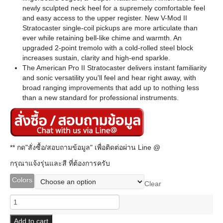
newly sculpted neck heel for a supremely comfortable feel
and easy access to the upper register. New V-Mod II
Stratocaster single-coil pickups are more articulate than
ever while retaining bell-like chime and warmth. An
upgraded 2-point tremolo with a cold-rolled steel block
increases sustain, clarity and high-end sparkle.
The American Pro II Stratocaster delivers instant familiarity
and sonic versatility you'll feel and hear right away, with
broad ranging improvements that add up to nothing less
than a new standard for professional instruments.
** กด"สั่งซื้อ/สอบถามข้อมูล" เพื่อติดต่อผ่าน Line @
กรุณาแจ้งรุ่นและสี ที่ต้องการครับ
Colors
Clear
Fender
American
Professional
Add to cart