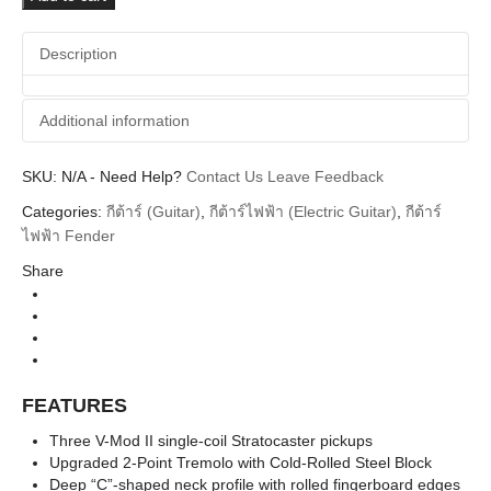
II
Stratocaster
Description
Anniversary
2-
Color
Additional information
Sunburst
Limited
Edition
SKU:
Additional information
N/A
-
Need Help?
Contact Us
Leave Feedback
quantity
Categories:
กีต้าร์ (Guitar)
,
กีต้าร์ไฟฟ้า (Electric Guitar)
,
กีต้าร์
Fender
Brands
ไฟฟ้า Fender
Guitar Electric
Instrument
Share
Body
Stratocaster
Types
American Professional II, 70th Anniversary
Series
Stratocaster, Limited Edition
FEATURES
Limited Anniversary 2-Color Sunburst Maple
Neck, Limited Anniversary 2-Color Sunburst
Colors
Three V-Mod II single-coil Stratocaster pickups
Rosewood Neck
Upgraded 2-Point Tremolo with Cold-Rolled Steel Block
Deep “C”-shaped neck profile with rolled fingerboard edges