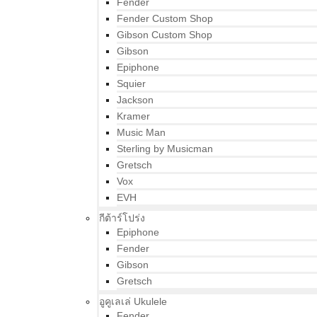
Fender
Fender Custom Shop
Gibson Custom Shop
Gibson
Epiphone
Squier
Jackson
Kramer
Music Man
Sterling by Musicman
Gretsch
Vox
EVH
กีต้าร์โปร่ง
Epiphone
Fender
Gibson
Gretsch
อูคูเลเล่ Ukulele
Fender