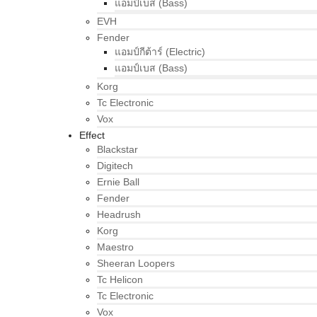
แอมป์เบส (Bass)
EVH
Fender
แอมป์กีต้าร์ (Electric)
แอมป์เบส (Bass)
Korg
Tc Electronic
Vox
Effect
Blackstar
Digitech
Ernie Ball
Fender
Headrush
Korg
Maestro
Sheeran Loopers
Tc Helicon
Tc Electronic
Vox