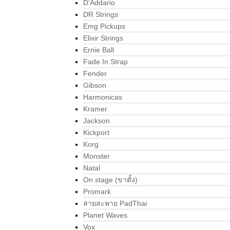
D’Addario
DR Strings
Emg Pickups
Elixir Strings
Ernie Ball
Fade In Strap
Fender
Gibson
Harmonicas
Kramer
Jackson
Kickport
Korg
Monster
Natal
On stage (ขาตั้ง)
Promark
สายสะพาย PadThai
Planet Waves
Vox