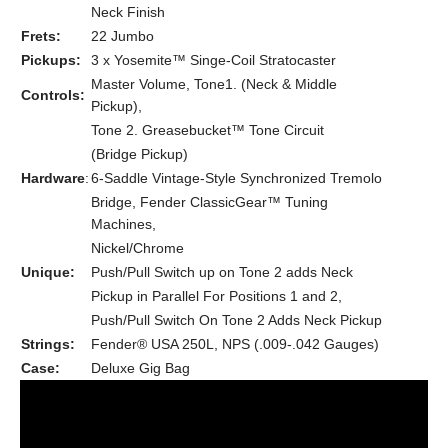
Neck Finish
Frets:
22 Jumbo
Pickups:
3 x Yosemite™ Singe-Coil Stratocaster
Master Volume, Tone1. (Neck & Middle
Controls:
Pickup),
Tone 2. Greasebucket™ Tone Circuit
(Bridge Pickup)
Hardware
:
6-Saddle Vintage-Style Synchronized Tremolo
Bridge, Fender ClassicGear™ Tuning
Machines,
Nickel/Chrome
Unique:
Push/Pull Switch up on Tone 2 adds Neck
Pickup in Parallel For Positions 1 and 2,
Push/Pull Switch On Tone 2 Adds Neck Pickup
Strings:
Fender® USA 250L, NPS (.009-.042 Gauges)
Case:
Deluxe Gig Bag