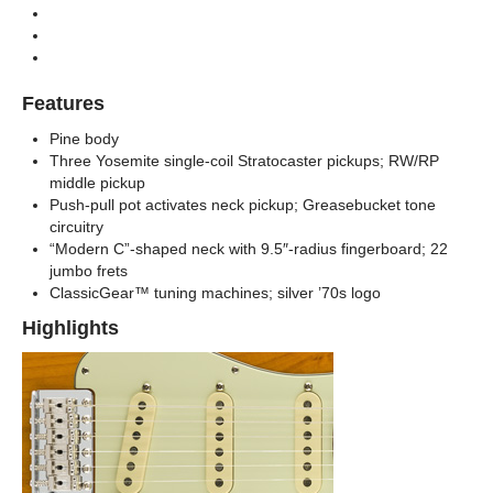
Types
American Performer Timber Collection,
Series
American Performer, Limited Edition
Features
2 Tone Sunburst Maple Neck
Colors
Pine body
Three Yosemite single-coil Stratocaster pickups; RW/RP
middle pickup
Push-pull pot activates neck pickup; Greasebucket tone
circuitry
“Modern C”-shaped neck with 9.5″-radius fingerboard; 22
jumbo frets
ClassicGear™ tuning machines; silver ’70s logo
Highlights