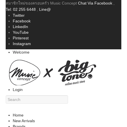
สมาชิกใหม่ของครอบครัว Music Concept
Chat Via Facebook
,
Tel: 02 255 6448
,
Line@
Twitter
Facebook
LinkedIn
YouTube
Pinterest
Instagram
Welcome
Login
Home
New Arrivals
Brands