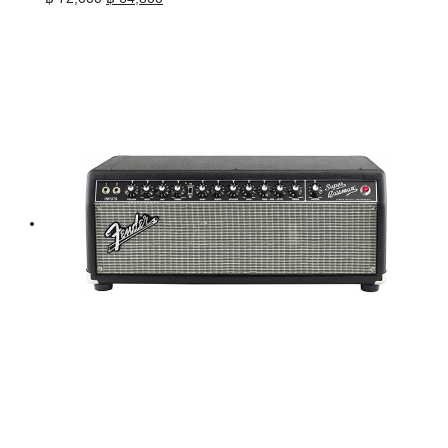
price
price
was:
is:
฿ 72,000.
฿ 64,800.