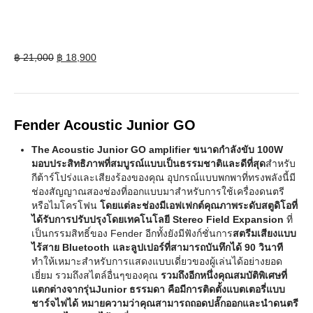
Original
Current
฿
21,000
฿
18,900
price
price
was:
is:
฿ 21,000.
฿ 18,900.
Fender Acoustic Junior GO
The Acoustic Junior GO amplifier ขนาดกำลังขับ 100W
มอบประสิทธิภาพที่สมบูรณ์แบบเป็นธรรมชาติและดีที่สุด
สำหรับ
กีต้าร์โปร่งและเสียงร้องของคุณ อุปกรณ์แบบพกพาที่ทรงพลังนี้มี
ช่องสัญญาณสองช่องที่ออกแบบมาสำหรับการใช้เครื่องดนตรี
หรือไมโครโฟน
โดยแต่ละช่องมีเอฟเฟกต์คุณภาพระดับสตูดิโอที่
ได้รับการปรับปรุงโดยเทคโนโลยี Stereo Field Expansion
ที่
เป็นกรรมสิทธิ์ของ Fender อีกทั้งยังมีฟังก์ชั่นการ
สตรีมเสียงแบบ
ไร้สาย Bluetooth และลูปเปอร์ที่สามารถบันทึกได้ 90 วินาที
ทำให้เหมาะสำหรับการแสดงแบบเดี่ยวของผู้เล่นได้อย่างยอด
เยี่ยม รวมถึงสไตล์อื่นๆของคุณ
รวมถึงอีกหนึ่งคุณสมบัติพิเศษที่
แตกต่างจากรุ่นJunior ธรรมดา คือมีการติดตั้งแบตเตอรี่แบบ
ชาร์จไฟได้
หมายความว่าคุณสามารถถอดปลั๊กออกและนำดนตรี