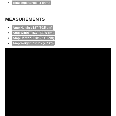
Total Impedance
: 4 ohms
MEASUREMENTS
Amp Height
: 12″ (30.5 cm)
Amp Width
: 15.7″ (39.9 cm)
Amp Depth
: 9.38″ (23.9 cm)
Amp Weight
: 17 lbs (7.7 kg)