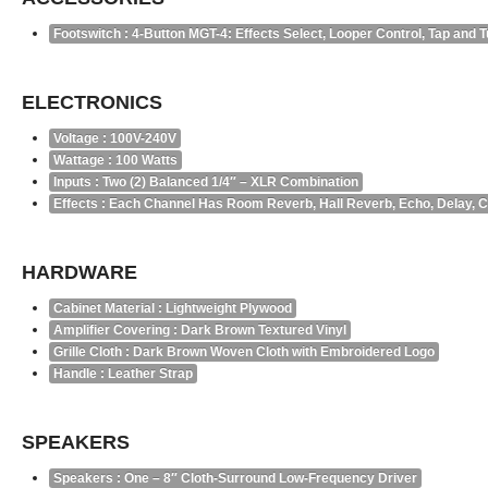
Footswitch
: 4-Button MGT-4: Effects Select, Looper Control, Tap and 
ELECTRONICS
Voltage
: 100V-240V
Wattage
: 100 Watts
Inputs
: Two (2) Balanced 1/4″ – XLR Combination
Effects
: Each Channel Has Room Reverb, Hall Reverb, Echo, Delay, 
HARDWARE
Cabinet Material
: Lightweight Plywood
Amplifier Covering
: Dark Brown Textured Vinyl
Grille Cloth
: Dark Brown Woven Cloth with Embroidered Logo
Handle
: Leather Strap
SPEAKERS
Speakers
: One – 8″ Cloth-Surround Low-Frequency Driver