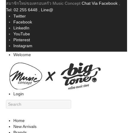
สมาชิกใหม่ของครอบครัว Music Concept
Chat Via Facebook
,
Tel: 02 255 6448
,
Line@
Twitter
Facebook
LinkedIn
YouTube
Pinterest
Instagram
Welcome
Login
Home
New Arrivals
Brands