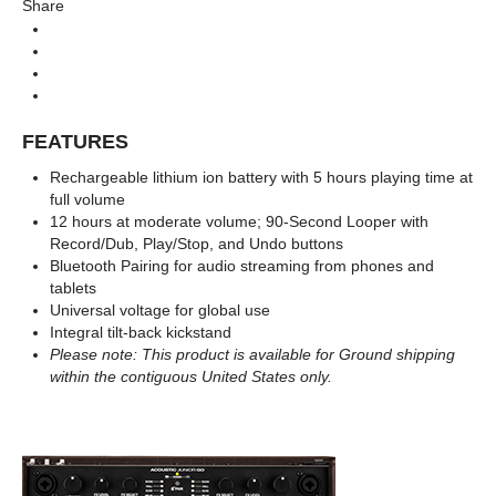
Share
Acoustic Amp (แอมป์อคูสติก)
Categories
Acoustic Amplifier (แอมป์กีตาร์โปร่ง)
Types
Acoustic
Series
FEATURES
Rechargeable lithium ion battery with 5 hours playing time at
full volume
12 hours at moderate volume; 90-Second Looper with
Record/Dub, Play/Stop, and Undo buttons
Bluetooth Pairing for audio streaming from phones and
tablets
Universal voltage for global use
Integral tilt-back kickstand
Please note: This product is available for Ground shipping
within the contiguous United States only.