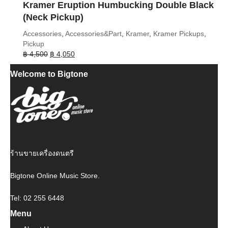
Kramer Eruption Humbucking Double Black
(Neck Pickup)
Accessories
,
Accessories&Part
,
Kramer
,
Kramer Pickups
,
Pickup
Original
Current
฿
4,500
฿
4,050
price
price
Welcome to Bigtone
was:
is:
฿ 4,500.
฿ 4,050.
ร้านขายเครื่องดนตรี
Bigtone Online Music Store.
Tel: 02 255 6448
Menu