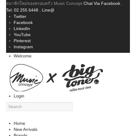
สมาชิกใหม่ของครอบครัว Music Concept
Chat Via Facebook
,
Tel: 02 255 6448
,
Line@
Twitter
Facebook
LinkedIn
YouTube
Pinterest
Instagram
Welcome
Login
Home
New Arrivals
Brands