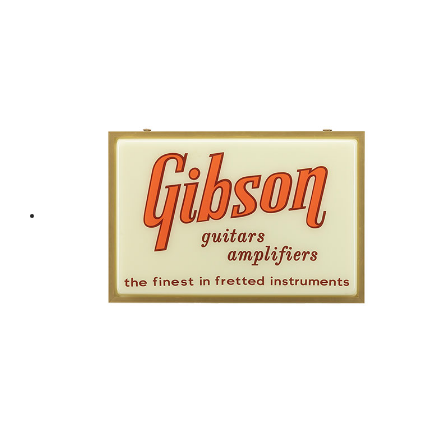
price
price
was:
is:
฿ 9,500.
฿ 8,550.