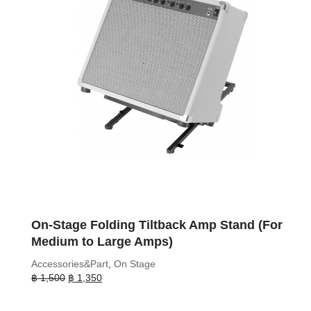
On-Stage Folding Tiltback Amp Stand (For
Medium to Large Amps)
Accessories&Part
,
On Stage
Original
Current
฿
1,500
฿
1,350
price
price
was:
is: