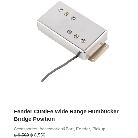
Fender CuNiFe Wide Range Humbucker
Bridge Position
Accessories
,
Accessories&Part
,
Fender
,
Pickup
Original
Current
฿
9,500
฿
8,550