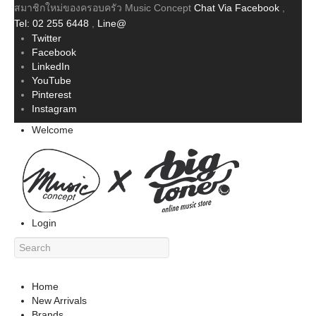
สมาชิกใหม่ของครอบครัว Music Concept
Chat Via Facebook
,
Tel: 02 255 6448
,
Line@
Twitter
Facebook
LinkedIn
YouTube
Pinterest
Instagram
Welcome
Login
Home
New Arrivals
Brands