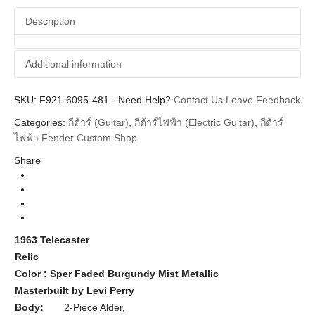
Description
Additional information
SKU:
Additional information
F921-6095-481
-
Need Help?
Contact Us
Leave Feedback
Categories:
กีต้าร์ (Guitar)
,
กีต้าร์ไฟฟ้า (Electric Guitar)
,
กีต้าร์
Fender Custom Shop
Brands
ไฟฟ้า Fender Custom Shop
Guitar Electric
Instrument
Share
Body
Telecaster
Types
Sper Faded Burgundy Mist Metallic Rosewood
Colors
Neck
1963 Telecaster
Masterbuilt
Series
Relic
Color : Sper Faded Burgundy Mist Metallic
Masterbuilt by Levi Perry
Body:
2-Piece Alder,