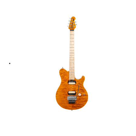
price
price
was:
is:
฿ 36,000.
฿ 32,400.