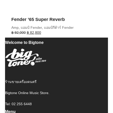
Fender ’65 Super Reverb
Amp
,
แอมป์ Fender
,
แอมป์กีต้าร์ Fender
Original
Current
฿
92,000
฿
82,800
price
price
Welcome to Bigtone
was:
is:
฿ 92,000.
฿ 82,800.
ร้านขายเครื่องดนตรี
Bigtone Online Music Store.
Tel: 02 255 6448
Menu