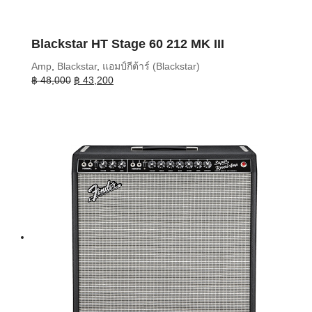
Blackstar HT Stage 60 212 MK III
Amp
,
Blackstar
,
แอมป์กีต้าร์ (Blackstar)
Original
Current
฿
48,000
฿
43,200
price
price
was:
is:
฿ 48,000.
฿ 43,200.