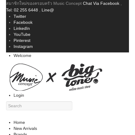
สมาชิกใหม่ของครอบครัว Music Concept
Chat Via Facebook
,
Tel: 02 255 6448
,
Line@
Twitter
Facebook
LinkedIn
YouTube
Pinterest
Instagram
Welcome
Login
Home
New Arrivals
Brands