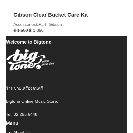
Gibson Clear Bucket Care Kit
Accessories&Part
,
Gibson
Original
Current
฿
1,500
฿
1,350
price
price
Welcome to Bigtone
was:
is:
฿ 1,500.
฿ 1,350.
ร้านขายเครื่องดนตรี
Bigtone Online Music Store.
Tel: 02 255 6448
Menu
About Us