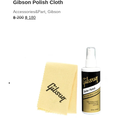
Gibson Polish Cloth
Accessories&Part
,
Gibson
Original
Current
฿
200
฿
180
price
price
was:
is:
฿ 200.
฿ 180.