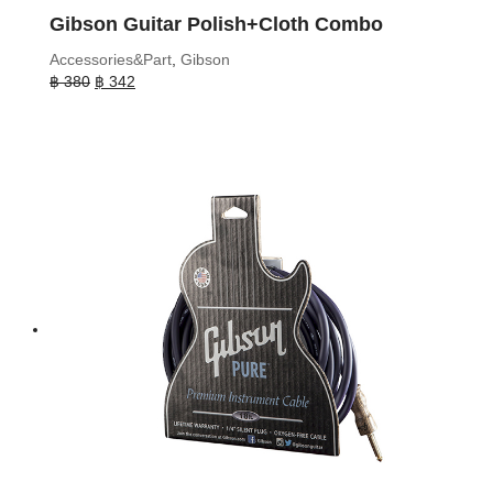
Gibson Guitar Polish+Cloth Combo
Accessories&Part
,
Gibson
Original
Current
฿
380
฿
342
price
price
was:
is:
฿ 380.
฿ 342.