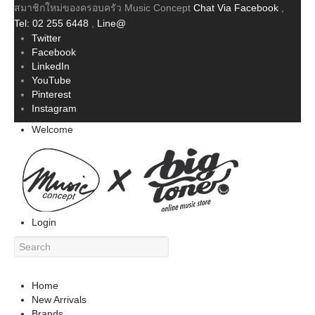
สมาชิกใหม่ของครอบครัว Music Concept
Chat Via Facebook
,
Tel: 02 255 6448
,
Line@
Twitter
Facebook
LinkedIn
YouTube
Pinterest
Instagram
Welcome
Login
Home
New Arrivals
Brands