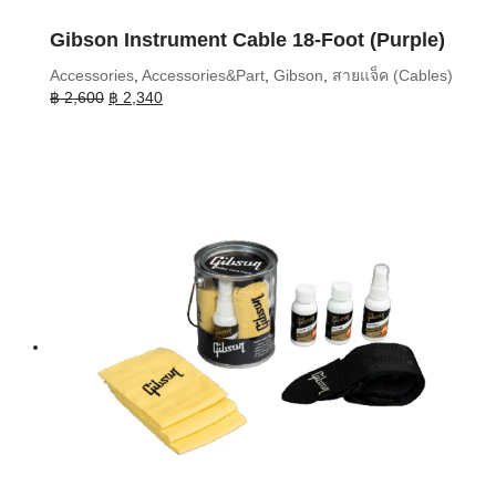
Gibson Instrument Cable 18-Foot (Purple)
Accessories
,
Accessories&Part
,
Gibson
,
สายแจ็ค (Cables)
Original
Current
฿
2,600
฿
2,340
price
price
was:
is:
฿ 2,600.
฿ 2,340.