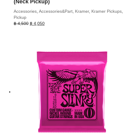
(Neck Pickup)
Accessories
,
Accessories&Part
,
Kramer
,
Kramer Pickups
,
Pickup
Original
Current
฿
4,500
฿
4,050
price
price
was:
is:
฿ 4,500.
฿ 4,050.