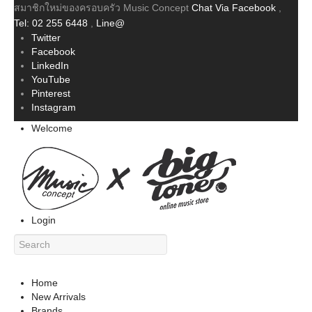
สมาชิกใหม่ของครอบครัว Music Concept
Chat Via Facebook
,
Tel: 02 255 6448
,
Line@
Twitter
Facebook
LinkedIn
YouTube
Pinterest
Instagram
Welcome
Login
Home
New Arrivals
Brands