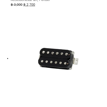
Original
Current
฿
3,000
฿
2,700
price
price
was:
is:
฿ 3,000.
฿ 2,700.