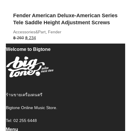
Fender American Deluxe-American Series
Tele Saddle Height Adjustment Screws
Accessories&Part
,
Fender
Original
Current
฿
260
฿
234
price
price
Welcome to Bigtone
was:
is:
฿ 260.
฿ 234.
ร้านขายเครื่องดนตรี
Bigtone Online Music Store.
Tel: 02 255 6448
Menu