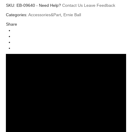
SKU:
Additional information
EB-09640
-
Need Help?
Contact Us
Leave Feedback
Categories:
Accessories&Part
,
Ernie Ball
Ernie Ball
Brands
Share
Mutes&Dampeners
Categories