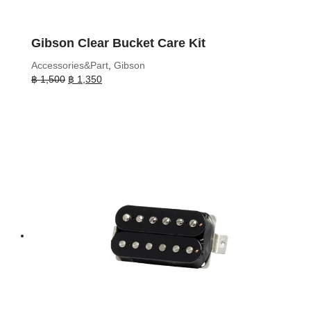
Gibson Clear Bucket Care Kit
Accessories&Part
,
Gibson
Original
Current
฿
1,500
฿
1,350
price
price
was:
is:
฿ 1,500.
฿ 1,350.