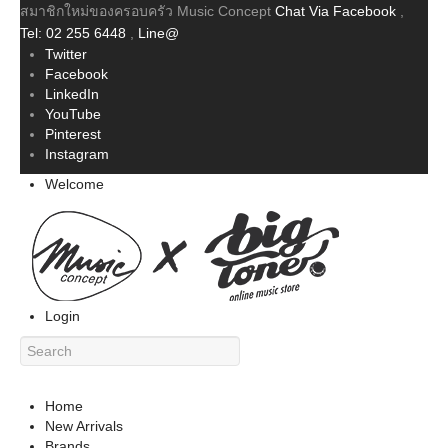
สมาชิกใหม่ของครอบครัว Music Concept
Chat Via Facebook
,
Tel: 02 255 6448
,
Line@
Twitter
Facebook
LinkedIn
YouTube
Pinterest
Instagram
Welcome
Login
Home
New Arrivals
Brands