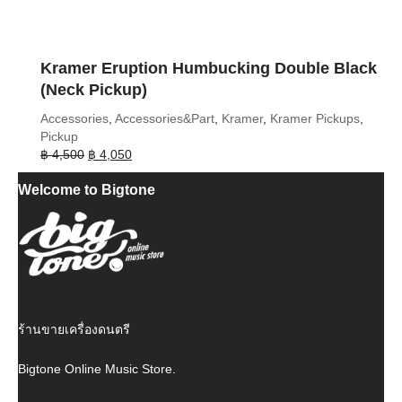
Kramer Eruption Humbucking Double Black
(Neck Pickup)
Accessories
,
Accessories&Part
,
Kramer
,
Kramer Pickups
,
Pickup
Original
Current
฿
4,500
฿
4,050
price
price
Welcome to Bigtone
was:
is:
฿ 4,500.
฿ 4,050.
ร้านขายเครื่องดนตรี
Bigtone Online Music Store.