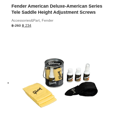
Fender American Deluxe-American Series
Tele Saddle Height Adjustment Screws
Accessories&Part
,
Fender
Original
Current
฿
260
฿
234
price
price
was:
is:
฿ 260.
฿ 234.