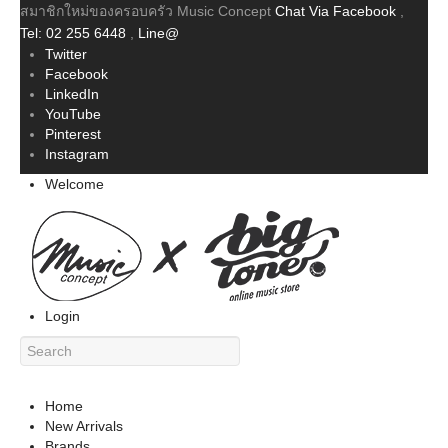
สมาชิกใหม่ของครอบครัว Music Concept
Chat Via Facebook
,
Tel: 02 255 6448
,
Line@
Twitter
Facebook
LinkedIn
YouTube
Pinterest
Instagram
Welcome
Login
Home
New Arrivals
Brands