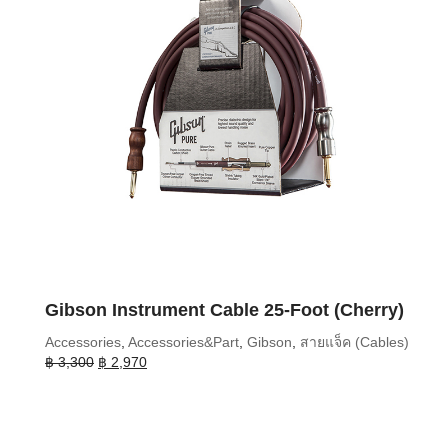
Gibson Instrument Cable 25-Foot (Cherry)
Accessories
,
Accessories&Part
,
Gibson
,
สายแจ็ค (Cables)
Original
Current
฿
3,300
฿
2,970
price
price
was:
is:
฿ 3,300.
฿ 2,970.