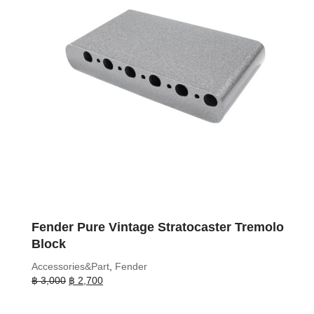
Fender Pure Vintage Stratocaster Tremolo
Block
Accessories&Part
,
Fender
Original
Current
฿
3,000
฿
2,700
price
price
was:
is: