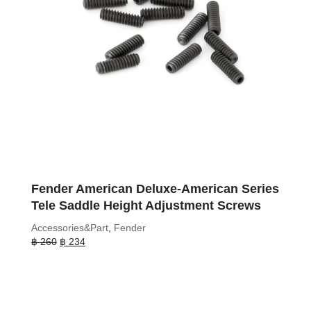
Fender American Deluxe-American Series
Tele Saddle Height Adjustment Screws
Accessories&Part
,
Fender
Original
Current
฿
260
฿
234
price
price
was:
is:
฿ 260.
฿ 234.