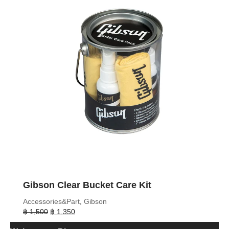
Gibson Clear Bucket Care Kit
Accessories&Part
,
Gibson
Original
Current
฿
1,500
฿
1,350
price
price