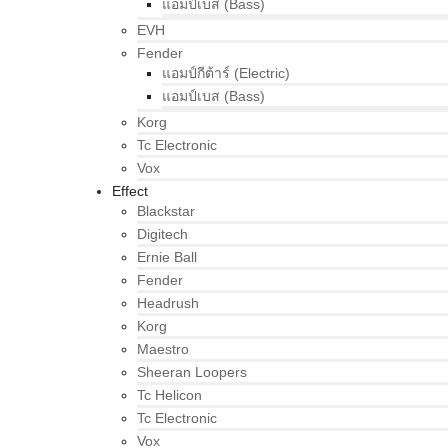
แอมป์เบส (Bass)
EVH
Fender
แอมป์กีต้าร์ (Electric)
แอมป์เบส (Bass)
Korg
Tc Electronic
Vox
Effect
Blackstar
Digitech
Ernie Ball
Fender
Headrush
Korg
Maestro
Sheeran Loopers
Tc Helicon
Tc Electronic
Vox