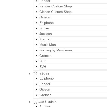
Fender
Fender Custom Shop
Gibson Custom Shop
Gibson
Epiphone
Squier
Jackson
Kramer
Music Man
Sterling by Musicman
Gretsch
Vox
EVH
กีต้าร์โปร่ง
Epiphone
Fender
Gibson
Gretsch
อูคูเลเล่ Ukulele
Fender