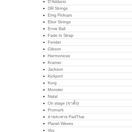
D’Addario
DR Strings
Emg Pickups
Elixir Strings
Ernie Ball
Fade In Strap
Fender
Gibson
Harmonicas
Kramer
Jackson
Kickport
Korg
Monster
Natal
On stage (ขาตั้ง)
Promark
สายสะพาย PadThai
Planet Waves
Vox