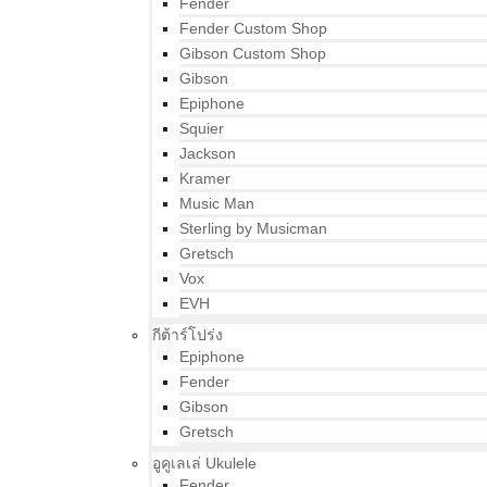
Fender
Fender Custom Shop
Gibson Custom Shop
Gibson
Epiphone
Squier
Jackson
Kramer
Music Man
Sterling by Musicman
Gretsch
Vox
EVH
กีต้าร์โปร่ง
Epiphone
Fender
Gibson
Gretsch
อูคูเลเล่ Ukulele
Fender