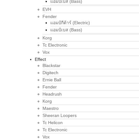
แอมป์เบส (Bass)
EVH
Fender
แอมป์กีต้าร์ (Electric)
แอมป์เบส (Bass)
Korg
Tc Electronic
Vox
Effect
Blackstar
Digitech
Ernie Ball
Fender
Headrush
Korg
Maestro
Sheeran Loopers
Tc Helicon
Tc Electronic
Vox