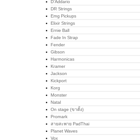
D’Addario
DR Strings
Emg Pickups
Elixir Strings
Ernie Ball
Fade In Strap
Fender
Gibson
Harmonicas
Kramer
Jackson
Kickport
Korg
Monster
Natal
On stage (ขาตั้ง)
Promark
สายสะพาย PadThai
Planet Waves
Vox