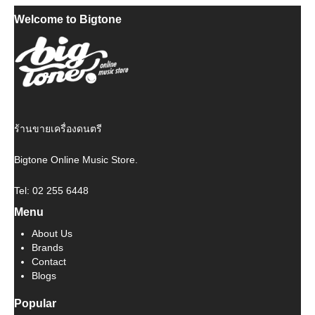
price
price
Welcome to Bigtone
was:
is:
฿ 4,500.
฿ 4,050.
ร้านขายเครื่องดนตรี
Bigtone Online Music Store.
Tel: 02 255 6448
Menu
About Us
Brands
Contact
Blogs
Popular