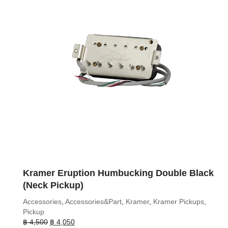
Kramer Eruption Humbucking Double Black
(Neck Pickup)
Accessories
,
Accessories&Part
,
Kramer
,
Kramer Pickups
,
Pickup
Original
Current
฿
4,500
฿
4,050