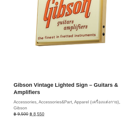
Gibson Vintage Lighted Sign – Guitars &
Amplifiers
Accessories
,
Accessories&Part
,
Apparel (เครื่องแต่งกาย)
,
Gibson
Original
Current
฿
9,500
฿
8,550
price
price
was:
is:
฿ 9,500.
฿ 8,550.