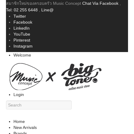
สมาชิกใหม่ของครอบครัว Music Concept
Chat Via Facebook
,
Tel: 02 255 6448
,
Line@
Twitter
Facebook
LinkedIn
YouTube
Pinterest
Instagram
Welcome
Login
Home
New Arrivals
Brands