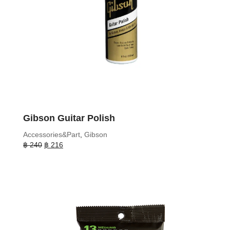
Gibson Guitar Polish
Accessories&Part
,
Gibson
Original
Current
฿
240
฿
216
price
price
was:
is:
฿ 240.
฿ 216.