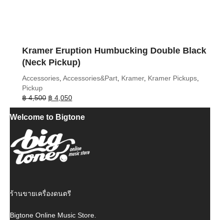
Kramer Eruption Humbucking Double Black
(Neck Pickup)
Accessories
,
Accessories&Part
,
Kramer
,
Kramer Pickups
,
Pickup
Original
Current
฿
4,500
฿
4,050
price
price
Welcome to Bigtone
was:
is:
฿ 4,500.
฿ 4,050.
ร้านขายเครื่องดนตรี
Bigtone Online Music Store.