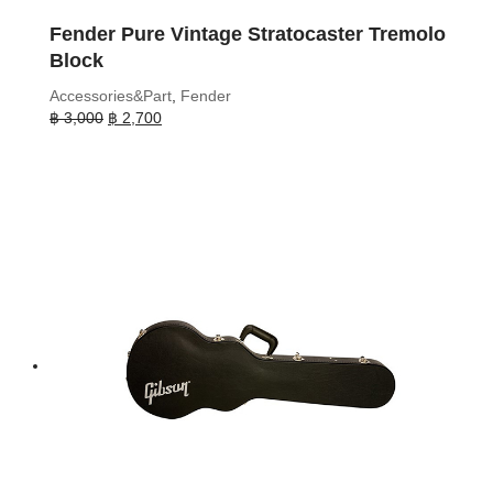
Fender Pure Vintage Stratocaster Tremolo
Block
Accessories&Part
,
Fender
Original
Current
฿
3,000
฿
2,700
price
price
was:
is:
฿ 3,000.
฿ 2,700.