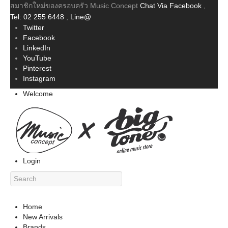
สมาชิกใหม่ของครอบครัว Music Concept
Chat Via Facebook
,
Tel: 02 255 6448
,
Line@
Twitter
Facebook
LinkedIn
YouTube
Pinterest
Instagram
Welcome
Login
Home
New Arrivals
Brands