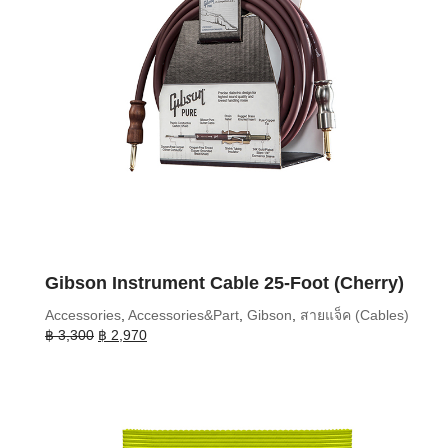
Gibson Instrument Cable 25-Foot (Cherry)
Accessories
,
Accessories&Part
,
Gibson
,
สายแจ็ค (Cables)
Original
Current
฿
3,300
฿
2,970
price
price
was:
is:
฿ 3,300.
฿ 2,970.