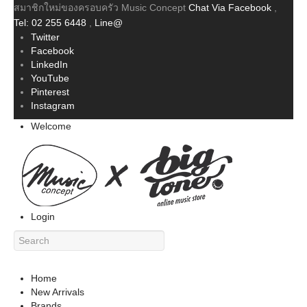
สมาชิกใหม่ของครอบครัว Music Concept
Chat Via Facebook
,
Tel: 02 255 6448
,
Line@
Twitter
Facebook
LinkedIn
YouTube
Pinterest
Instagram
Welcome
Login
Home
New Arrivals
Brands