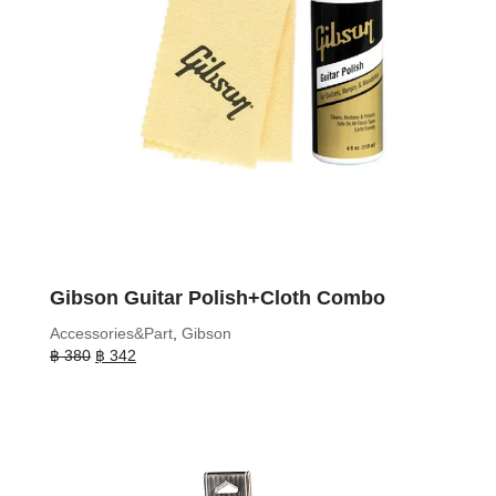
Gibson Guitar Polish+Cloth Combo
Accessories&Part
,
Gibson
Original
Current
฿
380
฿
342
price
price
was:
is:
฿ 380.
฿ 342.