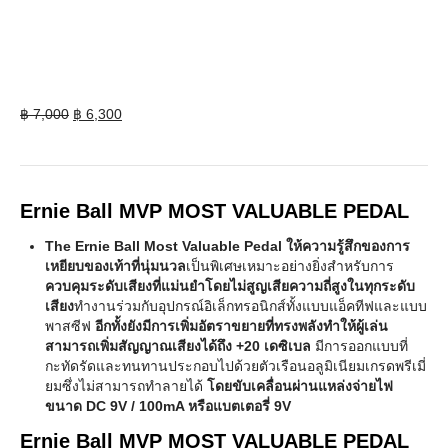
Original
Current
฿
7,000
฿
6,300
price
price
was:
is:
฿ 7,000.
฿ 6,300.
Ernie Ball MVP MOST VALUABLE PEDAL
The Ernie Ball Most Valuable Pedal ให้ความรู้สึกของการ
เหยียบของเท้าที่นุ่มนวล
เป็นพิเศษเหมาะอย่างยิ่งสำหรับการ
ควบคุมระดับเสียงที่แม่นยำโดยไม่สูญเสียความถี่สูงในทุกระดับ
เสียง
ทำงานร่วมกับอุปกรณ์อิเล็กทรอนิกส์ทั้งแบบแอ็คทีฟและแบบ
พาสซีฟ
อีกทั้งยังมีการเพิ่มอัตราขยายที่ทรงพลังทำให้ผู้เล่น
สามารถเพิ่มสัญญาณเสียงได้ถึง +20 เดซิเบล
มีการออกแบบที่
กะทัดรัดและทนทานประกอบไปด้วยตัวเรือนอลูมิเนียมเกรดพรีเมี่
ยมซึ่งไม่สามารถทำลายได้
โดยขับเคลื่อนผ่านแหล่งจ่ายไฟ
ขนาด DC 9V / 100mA หรือแบตเตอรี่ 9V
Ernie Ball MVP MOST VALUABLE PEDAL