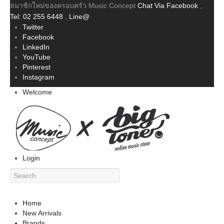
สมาชิกใหม่ของครอบครัว Music Concept
Chat Via Facebook
,
Tel: 02 255 6448
,
Line@
Twitter
Facebook
LinkedIn
YouTube
Pinterest
Instagram
Welcome
Login
Home
New Arrivals
Brands