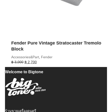
Fender Pure Vintage Stratocaster Tremolo
Block
Accessories&Part
,
Fender
Original
Current
฿
3,000
฿
2,700
price
price
Welcome to Bigtone
was:
is:
฿ 3,000.
฿ 2,700.
ร้านขายเครื่องดนตรี