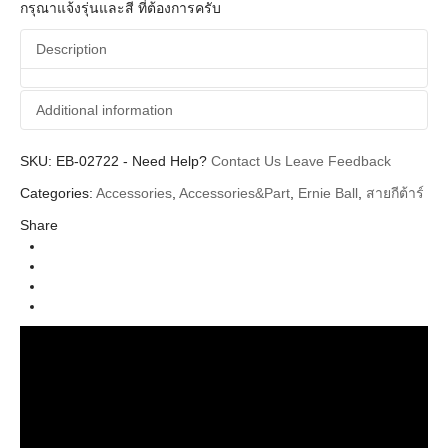
กรุณาแจ้งรุ่นและสี ที่ต้องการครับ
Description
Additional information
SKU:
Additional information
EB-02722
-
Need Help?
Contact Us
Leave Feedback
Categories:
Accessories
,
Accessories&Part
,
Ernie Ball
,
สายกีต้าร์
Ernie Ball
Brands
Share
String (สายกีตาร์ สายเบส)
Categories
Electric Guitar String (สายกีตาร์ไฟฟ้า)
Types
Slinky Cobalt
Series