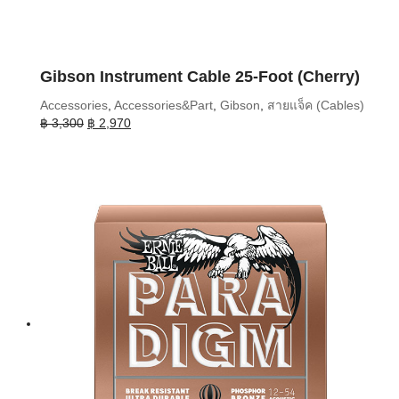
Gibson Instrument Cable 25-Foot (Cherry)
Accessories
,
Accessories&Part
,
Gibson
,
สายแจ็ค (Cables)
Original
Current
฿
3,300
฿
2,970
price
price
was:
is:
฿ 3,300.
฿ 2,970.