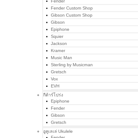
Fender
Fender Custom Shop
Gibson Custom Shop
Gibson
Epiphone
Squier
Jackson
Kramer
Music Man
Sterling by Musicman
Gretsch
Vox
EVH
กีต้าร์โปร่ง
Epiphone
Fender
Gibson
Gretsch
อูคูเลเล่ Ukulele
Fender