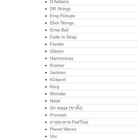
D’Addario
DR Strings
Emg Pickups
Elixir Strings
Ernie Ball
Fade In Strap
Fender
Gibson
Harmonicas
Kramer
Jackson
Kickport
Korg
Monster
Natal
On stage (ขาตั้ง)
Promark
สายสะพาย PadThai
Planet Waves
Vox