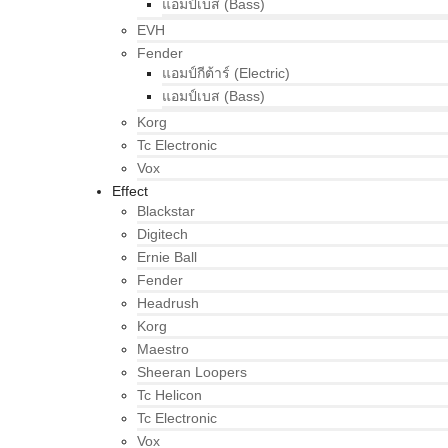
แอมป์เบส (Bass)
EVH
Fender
แอมป์กีต้าร์ (Electric)
แอมป์เบส (Bass)
Korg
Tc Electronic
Vox
Effect
Blackstar
Digitech
Ernie Ball
Fender
Headrush
Korg
Maestro
Sheeran Loopers
Tc Helicon
Tc Electronic
Vox