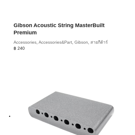
Gibson Acoustic String MasterBuilt
Premium
Accessories
,
Accessories&Part
,
Gibson
,
สายกีต้าร์
฿
240