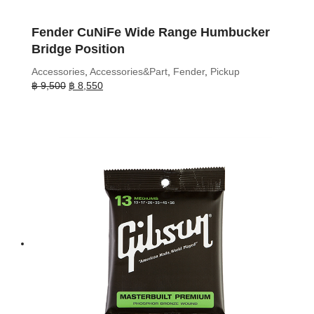
Fender CuNiFe Wide Range Humbucker
Bridge Position
Accessories
,
Accessories&Part
,
Fender
,
Pickup
Original
Current
฿
9,500
฿
8,550
price
price
was:
is:
฿ 9,500.
฿ 8,550.