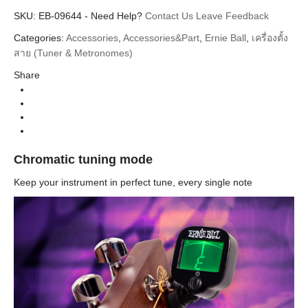
SKU:
Additional information
EB-09644
-
Need Help?
Contact Us
Leave Feedback
Categories:
Accessories
,
Accessories&Part
,
Ernie Ball
,
เครื่องตั้ง
Ernie Ball
Brands
สาย (Tuner & Metronomes)
Clip Tuner (เครื่องตั้งสายแบบหนีบ)
Categories
Share
Chromatic tuning mode
Keep your instrument in perfect tune, every single note