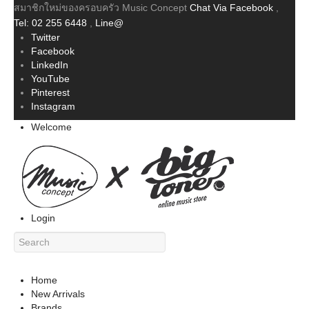
สมาชิกใหม่ของครอบครัว Music Concept
Chat Via Facebook
,
Tel: 02 255 6448
,
Line@
Twitter
Facebook
LinkedIn
YouTube
Pinterest
Instagram
Welcome
Login
Home
New Arrivals
Brands