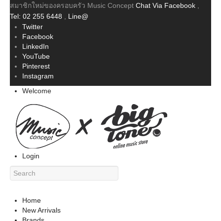
สมาชิกใหม่ของครอบครัว Music Concept
Chat Via Facebook
,
Tel: 02 255 6448
,
Line@
Twitter
Facebook
LinkedIn
YouTube
Pinterest
Instagram
Welcome
Login
Home
New Arrivals
Brands