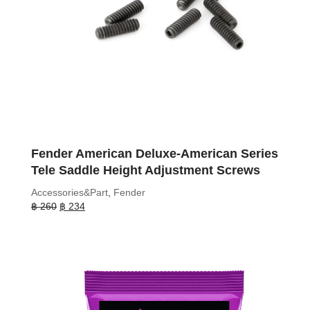
Fender American Deluxe-American Series
Tele Saddle Height Adjustment Screws
Accessories&Part
,
Fender
Original
Current
฿
260
฿
234
price
price
was:
is:
฿ 260.
฿ 234.