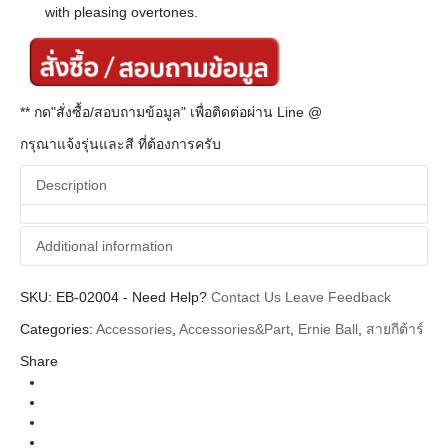
with pleasing overtones.
** กด"สั่งซื้อ/สอบถามข้อมูล" เพื่อติดต่อผ่าน Line @
กรุณาแจ้งรุ่นและสี ที่ต้องการครับ
Description
Additional information
SKU:
Additional information
EB-02004
-
Need Help?
Contact Us
Leave Feedback
Categories:
Accessories
,
Accessories&Part
,
Ernie Ball
,
สายกีต้าร์
Ernie Ball
Brands
Share
String (สายกีตาร์ สายเบส)
Categories
Acoustic Guitar String (สายกีตาร์โปร่ง)
Types
Earthwood 80/20 Bronze
Series