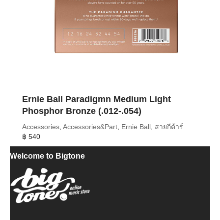
Ernie Ball Paradigmn Medium Light
Phosphor Bronze (.012-.054)
Accessories
,
Accessories&Part
,
Ernie Ball
,
สายกีต้าร์
฿
540
Welcome to Bigtone