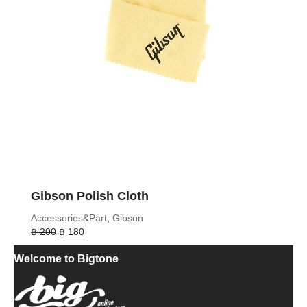
Gibson Polish Cloth
Accessories&Part
,
Gibson
Original
Current
฿
200
฿
180
price
price
Welcome to Bigtone
was:
is:
฿ 200.
฿ 180.