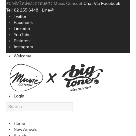
สมาชิกใหม่ของครอบครัว Music Concept
Chat Via Facebook
,
Tel: 02 255 6448
,
Line@
Twitter
Facebook
LinkedIn
YouTube
Pinterest
Instagram
Welcome
Login
Home
New Arrivals
Brands