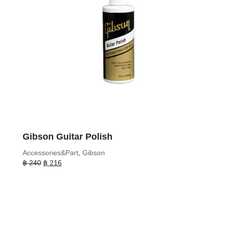
Gibson Guitar Polish
Accessories&Part
,
Gibson
Original
Current
฿
240
฿
216
price
price
was:
is:
฿ 240.
฿ 216.