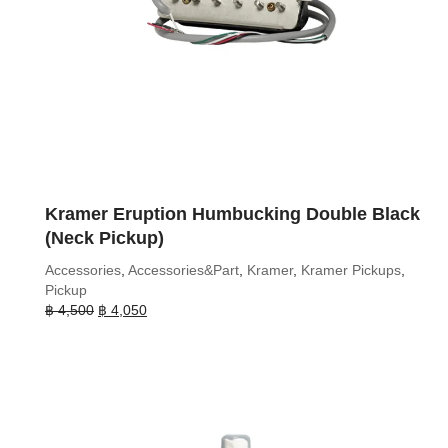
Kramer Eruption Humbucking Double Black
(Neck Pickup)
Accessories
,
Accessories&Part
,
Kramer
,
Kramer Pickups
,
Pickup
Original
Current
฿
4,500
฿
4,050
price
price
was:
is:
฿ 4,500.
฿ 4,050.