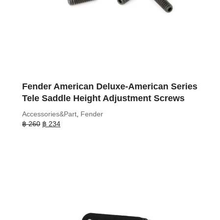
Fender American Deluxe-American Series
Tele Saddle Height Adjustment Screws
Accessories&Part
,
Fender
Original
Current
฿
260
฿
234
price
price
was:
is:
฿ 260.
฿ 234.