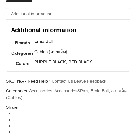
Cables
25Ft.
Additional information
(7.62m)
Straight/Straight
quantity
Additional information
Ernie Ball
Brands
Cables (สายแจ็ค)
Categories
PURPLE BLACK, RED BLACK
Colors
SKU:
N/A
-
Need Help?
Contact Us
Leave Feedback
Categories:
Accessories
,
Accessories&Part
,
Ernie Ball
,
สายแจ็ค
(Cables)
Share