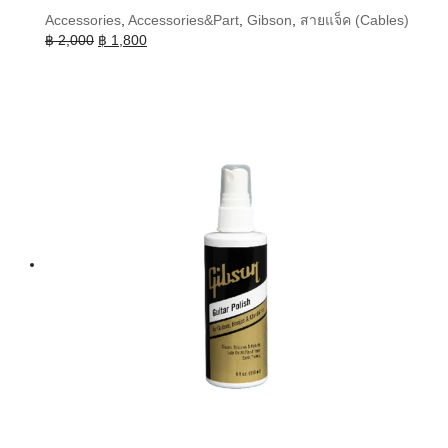
Accessories
,
Accessories&Part
,
Gibson
,
สายแจ็ค (Cables)
Original
Current
฿
2,000
฿
1,800
price
price
was:
is:
฿ 2,000.
฿ 1,800.