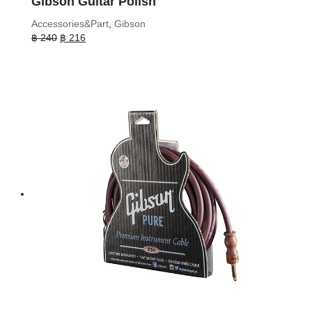
Gibson Guitar Polish
Accessories&Part
,
Gibson
Original
Current
฿
240
฿
216
price
price
was:
is:
฿ 240.
฿ 216.