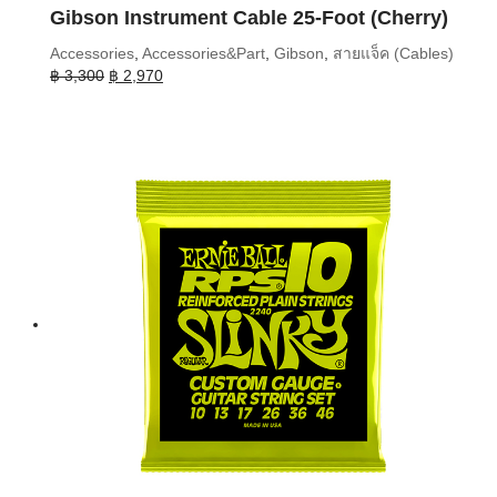
Gibson Instrument Cable 25-Foot (Cherry)
Accessories
,
Accessories&Part
,
Gibson
,
สายแจ็ค (Cables)
Original
Current
฿
3,300
฿
2,970
price
price
was:
is:
฿ 3,300.
฿ 2,970.