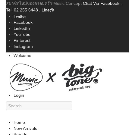
สมาชิกใหม่ของครอบครัว Music Concept
Chat Via Facebook
,
Tel: 02 255 6448
,
Line@
Twitter
Facebook
LinkedIn
YouTube
Pinterest
Instagram
Welcome
Login
Home
New Arrivals
Brands