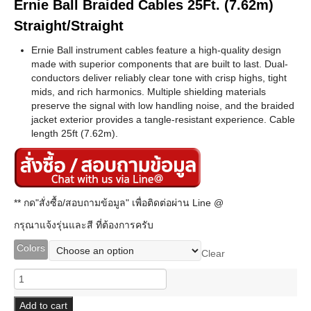
Ernie Ball Braided Cables 25Ft. (7.62m)
Straight/Straight
Ernie Ball instrument cables feature a high-quality design
made with superior components that are built to last. Dual-
conductors deliver reliably clear tone with crisp highs, tight
mids, and rich harmonics. Multiple shielding materials
preserve the signal with low handling noise, and the braided
jacket exterior provides a tangle-resistant experience. Cable
length 25ft (7.62m).
** กด"สั่งซื้อ/สอบถามข้อมูล" เพื่อติดต่อผ่าน Line @
กรุณาแจ้งรุ่นและสี ที่ต้องการครับ
Colors
Clear
Ernie
Ball
Braided
Add to cart