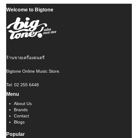
price
price
Welcome to Bigtone
was:
is:
฿ 2,800.
฿ 2,520.
ร้านขายเครื่องดนตรี
Bigtone Online Music Store.
Tel: 02 255 6448
Menu
About Us
Brands
Contact
Blogs
Popular