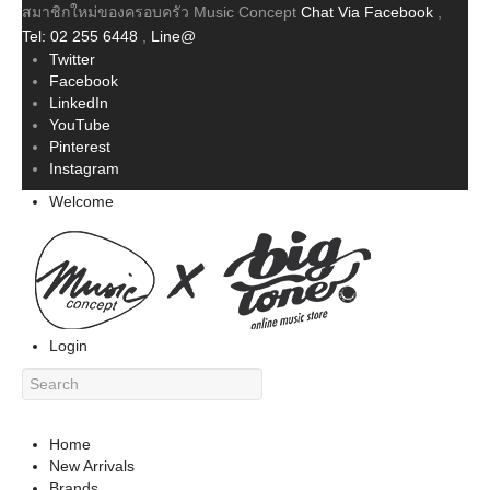
สมาชิกใหม่ของครอบครัว Music Concept
Chat Via Facebook
,
Tel: 02 255 6448
,
Line@
Twitter
Facebook
LinkedIn
YouTube
Pinterest
Instagram
Welcome
Login
Home
New Arrivals
Brands