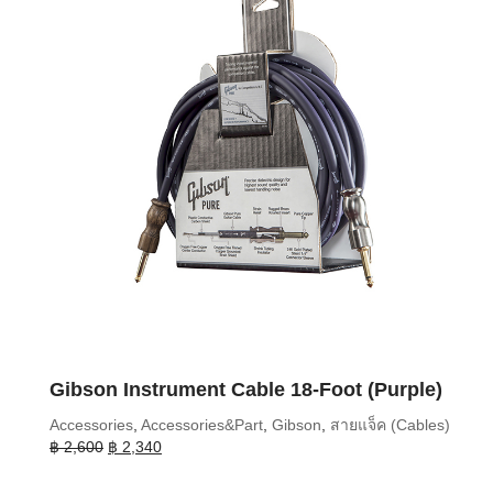
Gibson Instrument Cable 18-Foot (Purple)
Accessories
,
Accessories&Part
,
Gibson
,
สายแจ็ค (Cables)
Original
Current
฿
2,600
฿
2,340
price
price
was:
is: