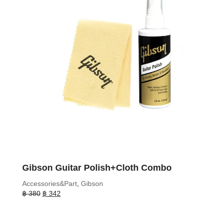
Gibson Guitar Polish+Cloth Combo
Accessories&Part
,
Gibson
Original
Current
฿
380
฿
342
price
price
was:
is: