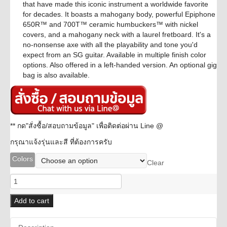
that have made this iconic instrument a worldwide favorite
for decades. It boasts a mahogany body, powerful Epiphone
650R™ and 700T™ ceramic humbuckers™ with nickel
covers, and a mahogany neck with a laurel fretboard. It's a
no-nonsense axe with all the playability and tone you'd
expect from an SG guitar. Available in multiple finish color
options. Also offered in a left-handed version. An optional gig
bag is also available.
** กด"สั่งซื้อ/สอบถามข้อมูล" เพื่อติดต่อผ่าน Line @
กรุณาแจ้งรุ่นและสี ที่ต้องการครับ
Colors
Clear
Epiphone
SG
Tribute
Add to cart
quantity