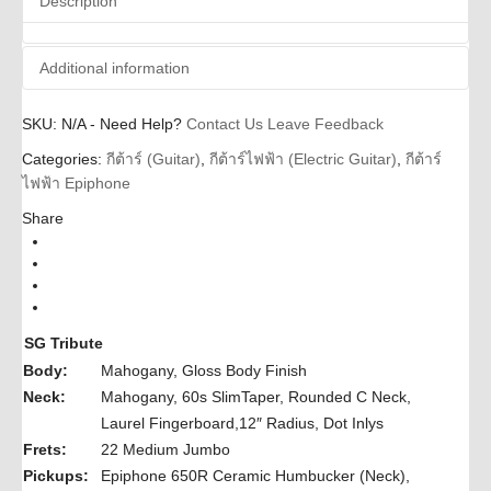
Description
Additional information
SKU:
Additional information
N/A
-
Need Help?
Contact Us
Leave Feedback
Categories:
กีต้าร์ (Guitar)
,
กีต้าร์ไฟฟ้า (Electric Guitar)
,
กีต้าร์
Epiphone
Brands
ไฟฟ้า Epiphone
Guitar Electric
Instrument
Share
Body
SG
Types
Cherry Indian Laurel Neck, Ebony Indian
Colors
Laurel Neck
SG Tribute
Body:
Mahogany, Gloss Body Finish
Neck:
Mahogany, 60s SlimTaper, Rounded C Neck,
Laurel Fingerboard,12″ Radius, Dot Inlys
Frets:
22 Medium Jumbo
Pickups:
Epiphone 650R Ceramic Humbucker (Neck),