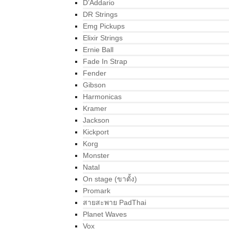
D’Addario
DR Strings
Emg Pickups
Elixir Strings
Ernie Ball
Fade In Strap
Fender
Gibson
Harmonicas
Kramer
Jackson
Kickport
Korg
Monster
Natal
On stage (ขาตั้ง)
Promark
สายสะพาย PadThai
Planet Waves
Vox