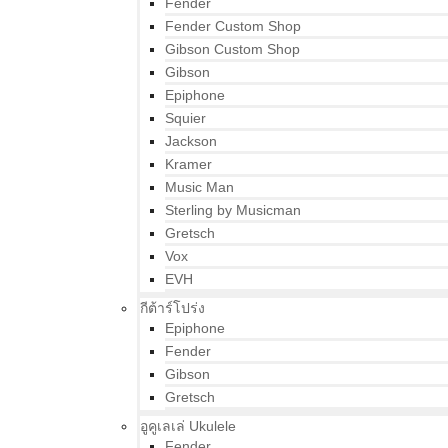
Fender
Fender Custom Shop
Gibson Custom Shop
Gibson
Epiphone
Squier
Jackson
Kramer
Music Man
Sterling by Musicman
Gretsch
Vox
EVH
กีต้าร์โปร่ง
Epiphone
Fender
Gibson
Gretsch
อูคูเลเล่ Ukulele
Fender