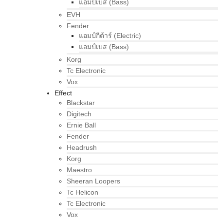
แอมป์เบส (Bass)
EVH
Fender
แอมป์กีต้าร์ (Electric)
แอมป์เบส (Bass)
Korg
Tc Electronic
Vox
Effect
Blackstar
Digitech
Ernie Ball
Fender
Headrush
Korg
Maestro
Sheeran Loopers
Tc Helicon
Tc Electronic
Vox