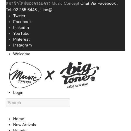
สมาชิกใหม่ของครอบครัว Music Concept
Chat Via Facebook
,
Tel: 02 255 6448
,
Line@
Twitter
Facebook
LinkedIn
YouTube
Pinterest
Instagram
Welcome
Login
Home
New Arrivals
Brands