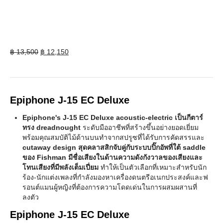
Original
Current
฿
13,500
฿
12,150
price
price
was:
is:
฿ 13,500.
฿ 12,150.
Epiphone J-15 EC Deluxe
Epiphone's J-15 EC Deluxe acoustic-electric เป็นกีตาร์
ทรง dreadnought
ระดับมืออาชีพที่สร้างขึ้นอย่างยอดเยี่ยม
พร้อมคุณสมบัติไม้ด้านบนทำจากสปรูซที่ได้รับการคัดสรรและ
cutaway design สุดคลาสสิกจับคู่กับระบบปิ๊กอัพที่ใต้ saddle
ของ Fishman มีชื่อเสียงในด้านความดังกังวาลของเสียงและ
โทนเสียงที่มีพลังเต็มเปี่ยม
ทำให้เป็นตัวเลือกที่เหมาะสำหรับนัก
ร้อง-นักแต่งเพลงที่กำลังมองหาเครื่องดนตรีอเนกประสงค์และฟ
รอนต์แมนผู้หญิงที่ต้องการความโดดเด่นในการผสมผสานที่
ลงตัว
Epiphone J-15 EC Deluxe