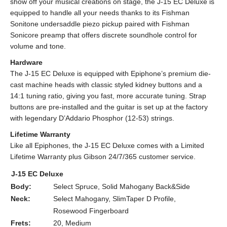
show off your musical creations on stage, the J-15 EC Deluxe is
equipped to handle all your needs thanks to its Fishman
Sonitone undersaddle piezo pickup paired with Fishman
Sonicore preamp that offers discrete soundhole control for
volume and tone.
Hardware
The J-15 EC Deluxe is equipped with Epiphone’s premium die-
cast machine heads with classic styled kidney buttons and a
14:1 tuning ratio, giving you fast, more accurate tuning. Strap
buttons are pre-installed and the guitar is set up at the factory
with legendary D’Addario Phosphor (12-53) strings.
Lifetime Warranty
Like all Epiphones, the J-15 EC Deluxe comes with a Limited
Lifetime Warranty plus Gibson 24/7/365 customer service.
J-15 EC Deluxe
Body:
Select Spruce, Solid Mahogany Back&Side
Neck:
Select Mahogany, SlimTaper D Profile,
Rosewood Fingerboard
Frets:
20, Medium