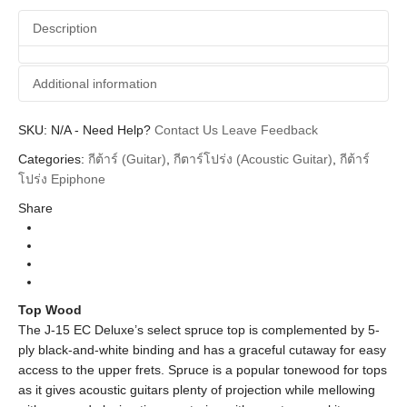
Deluxe
Description
quantity
Additional information
SKU:
Additional information
N/A
-
Need Help?
Contact Us
Leave Feedback
Categories:
กีต้าร์ (Guitar)
,
กีตาร์โปร่ง (Acoustic Guitar)
,
กีต้าร์
Epiphone
Brands
โปร่ง Epiphone
Guitar Acoustics
Instrument
Share
Natural Rosewood Neck, Vintage Sunburst
Colors
Rosewood Neck
Top Wood
The J-15 EC Deluxe’s select spruce top is complemented by 5-
ply black-and-white binding and has a graceful cutaway for easy
access to the upper frets. Spruce is a popular tonewood for tops
as it gives acoustic guitars plenty of projection while mellowing