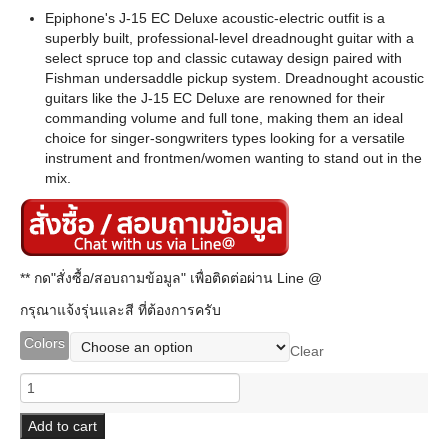
Epiphone's J-15 EC Deluxe acoustic-electric outfit is a
superbly built, professional-level dreadnought guitar with a
select spruce top and classic cutaway design paired with
Fishman undersaddle pickup system. Dreadnought acoustic
guitars like the J-15 EC Deluxe are renowned for their
commanding volume and full tone, making them an ideal
choice for singer-songwriters types looking for a versatile
instrument and frontmen/women wanting to stand out in the
mix.
** กด"สั่งซื้อ/สอบถามข้อมูล" เพื่อติดต่อผ่าน Line @
กรุณาแจ้งรุ่นและสี ที่ต้องการครับ
Colors
Clear
Epiphone
J-
15
Add to cart
EC