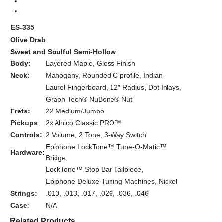
ES-335
Olive Drab
Sweet and Soulful Semi-Hollow
Body:
Layered Maple, Gloss Finish
Neck:
Mahogany, Rounded C profile, Indian-
Laurel Fingerboard, 12″ Radius, Dot Inlays,
Graph Tech® NuBone® Nut
Frets:
22 Medium/Jumbo
Pickups
:
2x Alnico Classic PRO™
Controls:
2 Volume, 2 Tone, 3-Way Switch
Epiphone LockTone™ Tune-O-Matic™
Hardware:
Bridge,
LockTone™ Stop Bar Tailpiece,
Epiphone Deluxe Tuning Machines, Nickel
Strings:
.010, .013, .017, .026, .036, .046
Case
:
N/A
Related Products