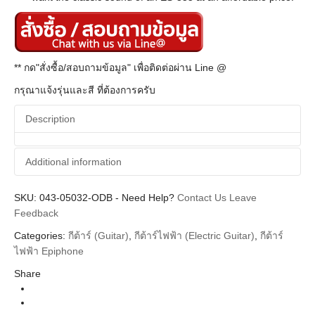
** กด"สั่งซื้อ/สอบถามข้อมูล" เพื่อติดต่อผ่าน Line @
กรุณาแจ้งรุ่นและสี ที่ต้องการครับ
Description
Additional information
SKU:
Additional information
043-05032-ODB
-
Need Help?
Contact Us
Leave
Feedback
Epiphone
Brands
Categories:
กีต้าร์ (Guitar)
,
กีต้าร์ไฟฟ้า (Electric Guitar)
,
กีต้าร์
Guitar Electric
ไฟฟ้า Epiphone
Instrument
Share
Es-335, Archtop
Body Types
Olive Drab Indian Laurel Neck
Colors