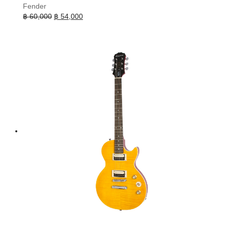
Fender
Original
Current
฿
60,000
฿
54,000
price
price
was:
is:
฿ 60,000.
฿ 54,000.