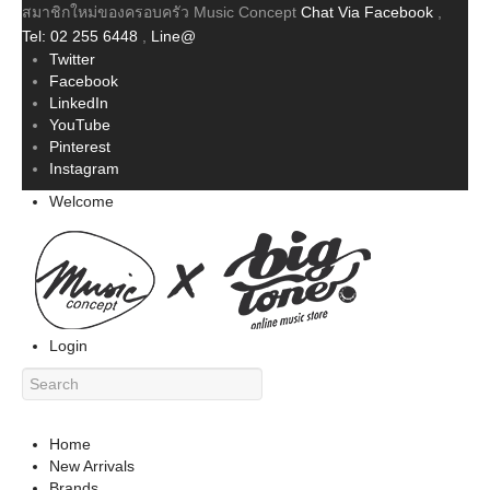
สมาชิกใหม่ของครอบครัว Music Concept
Chat Via Facebook
,
Tel: 02 255 6448
,
Line@
Twitter
Facebook
LinkedIn
YouTube
Pinterest
Instagram
Welcome
Login
Home
New Arrivals
Brands